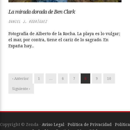
La mirada dorada de Ben Clark
DANIEL J. RODRÍGUEZ
Fotografía de Alberto de la Rocha. La playa es lo vulgar;
el mar, por contra, tiene el cariz de lo sagrado. En
España hay...
‹ Anterior
1
…
6
7
8
9
10
Siguiente ›
Copyright © Zenda ·
Aviso Legal
·
Política de Privacidad
·
Política