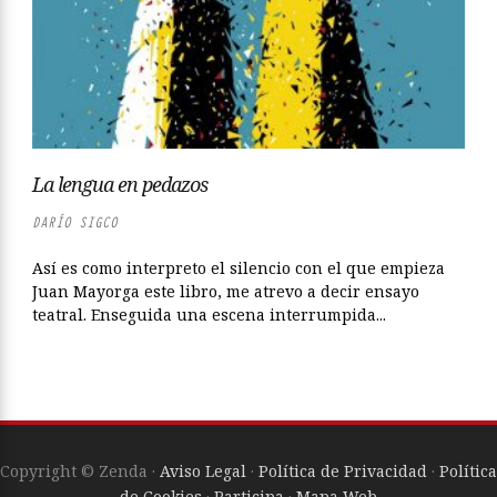
La lengua en pedazos
DARÍO SIGCO
Así es como interpreto el silencio con el que empieza
Juan Mayorga este libro, me atrevo a decir ensayo
teatral. Enseguida una escena interrumpida...
Copyright © Zenda ·
Aviso Legal
·
Política de Privacidad
·
Política
de Cookies
·
Participa
·
Mapa Web