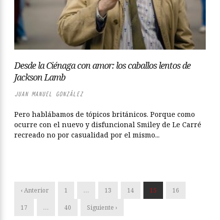
Desde la Ciénaga con amor: los caballos lentos de
Jackson Lamb
JUAN MANUEL GONZÁLEZ
Pero hablábamos de tópicos británicos. Porque como
ocurre con el nuevo y disfuncional Smiley de Le Carré
recreado no por casualidad por el mismo...
‹ Anterior
1
…
13
14
15
16
17
…
40
Siguiente ›