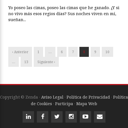
Yo poseo las cimas, poseo las cimas que he ganado. ¿Y si
no vivo más esos regios días? Sus noches viven en mí,
sueñan...
‹ Anterior
1
…
6
7
8
9
10
…
13
Siguiente ›
Copyright © Zenda ·
Aviso Legal
·
Política de Privacidad
·
Política
de Cookies
·
Participa
·
Mapa Web