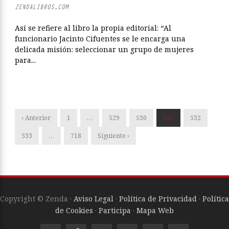
ZENDALIBROS.COM
Así se refiere al libro la propia editorial: “Al
funcionario Jacinto Cifuentes se le encarga una
delicada misión: seleccionar un grupo de mujeres
para...
‹ Anterior
1
…
529
530
531
532
533
…
718
Siguiente ›
Copyright © Zenda ·
Aviso Legal
·
Política de Privacidad
·
Política
de Cookies
·
Participa
·
Mapa Web