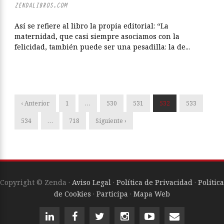
ZENDALIBROS.COM
Así se refiere al libro la propia editorial: “La
maternidad, que casi siempre asociamos con la
felicidad, también puede ser una pesadilla: la de...
‹ Anterior
1
…
530
531
532
533
534
…
718
Siguiente ›
Copyright © Zenda ·
Aviso Legal
·
Política de Privacidad
·
Política
de Cookies
·
Participa
·
Mapa Web