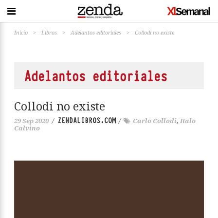
Inicio
>
Libros
>
Adelantos editoriales
>
Collodi no existe
Adelantos editoriales
Collodi no existe
ZENDALIBROS.COM
29 Sep 2020
/
/
Carlo Collodi
,
Italo
Calvino