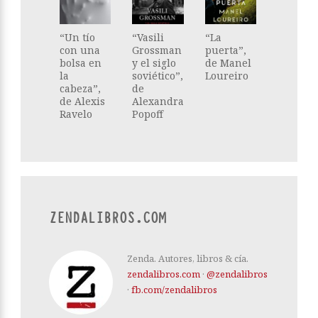
“Un tío
“Vasili
“La
con una
Grossman
puerta”,
bolsa en
y el siglo
de Manel
la
soviético”,
Loureiro
cabeza”,
de
de Alexis
Alexandra
Ravelo
Popoff
ZENDALIBROS.COM
Zenda. Autores, libros & cía.
zendalibros.com
·
@zendalibros
·
fb.com/zendalibros