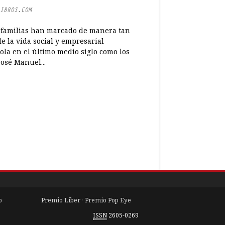
IBROS.COM
 familias han marcado de manera tan
e la vida social y empresarial
ola en el último medio siglo como los
José Manuel...
b
Premio Liber
·
Premio Pop Eye
ISSN
2605-0269