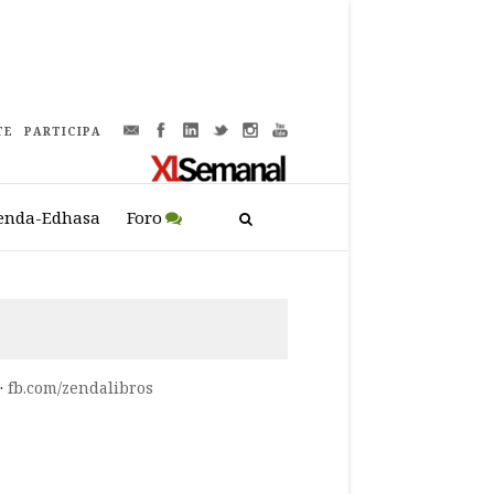
TE
PARTICIPA
enda-Edhasa
Foro
·
fb.com/zendalibros