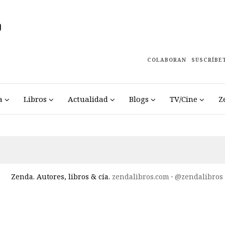
COLABORAN
SUSCRÍBE
a
Libros
Actualidad
Blogs
TV/Cine
Z
Zenda. Autores, libros & cía.
zendalibros.com
·
@zendalibros