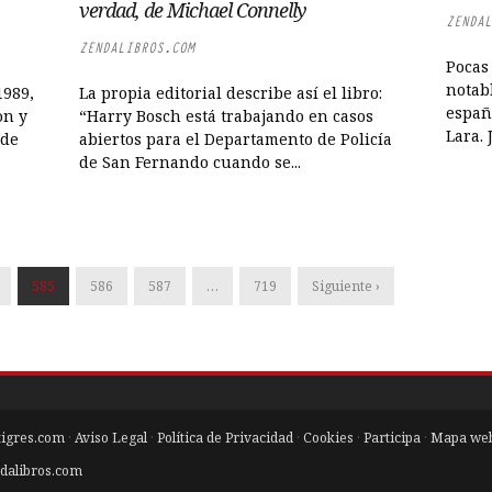
verdad, de Michael Connelly
ZENDAL
ZENDALIBROS.COM
Pocas
notabl
1989,
La propia editorial describe así el libro:
españ
on y
“Harry Bosch está trabajando en casos
Lara. 
 de
abiertos para el Departamento de Policía
de San Fernando cuando se...
585
586
587
…
719
Siguiente ›
tigres.com
·
Aviso Legal
·
Política de Privacidad
·
Cookies
·
Participa
·
Mapa we
dalibros.com