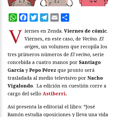
WhatsApp
Facebook
Twitter
Telegram
Email
Compartir
V
iernes en Zenda.
Viernes
de cómic
.
Viernes, en este caso, de
Vecino. El
origen
, un volumen que recopila los
tres primeros números de
El vecino
, serie
concebida a cuatro manos por
Santiago
García
y
Pepo Pérez
que pronto será
trasladada al medio televisivo por
Nacho
Vigalondo
. La edición en cuestión corre a
cargo del sello
Astiberri
.
Así presenta la editorial el libro: “José
Ramón estudia oposiciones y lleva una vida