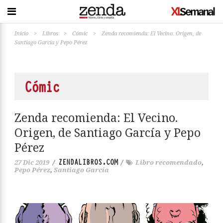
Inicio
>
Libros
>
Cómic
>
Zenda recomienda: El Vecino. Origen, de
Santiago García y Pepo Pérez
Cómic
Zenda recomienda: El Vecino.
Origen, de Santiago García y Pepo
Pérez
ZENDALIBROS.COM
27 Dic 2019
/
/
Libro recomendado
,
Pepo Pérez
,
Santiago García