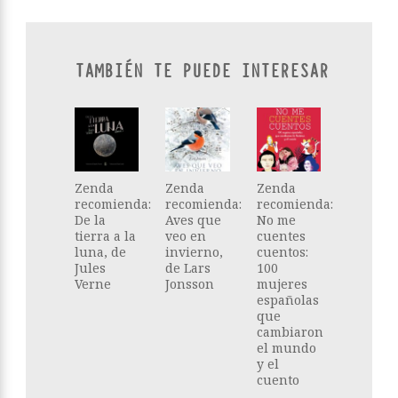
TAMBIÉN TE PUEDE INTERESAR
Zenda
Zenda
Zenda
recomienda:
recomienda:
recomienda:
De la
Aves que
No me
tierra a la
veo en
cuentes
luna, de
invierno,
cuentos:
Jules
de Lars
100
Verne
Jonsson
mujeres
españolas
que
cambiaron
el mundo
y el
cuento