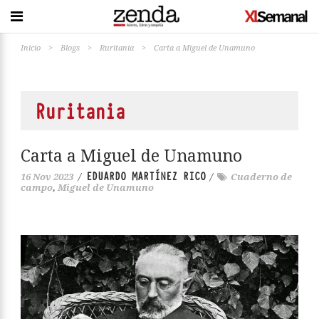
Inicio
>
Blogs
>
Ruritania
>
Carta a Miguel de Unamuno
Ruritania
Carta a Miguel de Unamuno
EDUARDO MARTÍNEZ RICO
16 Nov 2023
/
/
Cuaderno de
campo
,
Miguel de Unamuno