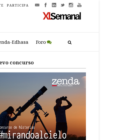
TE
PARTICIPA
enda-Edhasa
Foro
evo concurso