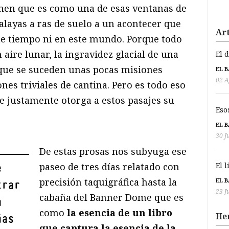
umen que es como una de esas ventanas de
alayas a ras de suelo a un acontecer que
Art
ste tiempo ni en este mundo. Porque todo
 aire lunar, la ingravidez glacial de una
El 
a que se suceden unas pocas misiones
EL 
02 A
nes triviales de cantina. Pero es todo eso
que justamente otorga a estos pasajes su
Eso
EL 
30 J
De estas prosas nos subyuga ese
El 
paseo de tres días relatado con
e
precisión taquigráfica hasta la
EL 
trar
23 J
cabaña del Banner Dome que es
a
como
la esencia de un libro
He
úas
que captura la esencia de la