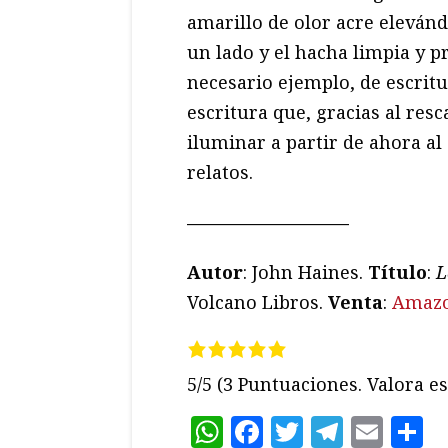
amarillo de olor acre eleván
un lado y el hacha limpia y p
necesario ejemplo, de escrit
escritura que, gracias al res
iluminar a partir de ahora al 
relatos.
—————————
Autor
: John Haines.
Título
:
L
Volcano Libros.
Venta
:
Amaz
5/5
(3 Puntuaciones. Valora es
WhatsApp
Facebook
Twitter
Teleg
Ema
C