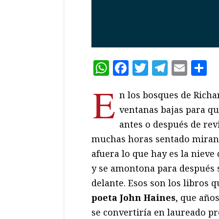
WhatsApp
Facebook
Twitter
Teleg
Ema
C
E
n los bosques de Rich
ventanas bajas para qu
antes o después de re
muchas horas sentado mirand
afuera lo que hay es la nieve
y se amontona para después s
delante. Esos son los libros 
poeta John Haines
, que años
se convertiría en laureado pr