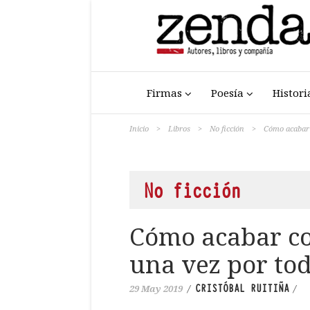
Firmas
Poesía
Histori
Inicio
>
Libros
>
No ficción
>
Cómo acabar 
No ficción
Cómo acabar co
una vez por to
CRISTÓBAL RUITIÑA
29 May 2019
/
/