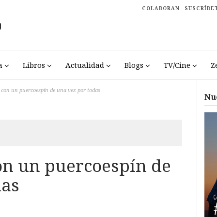
COLABORAN
SUSCRÍBE
a
Libros
Actualidad
Blogs
TV/Cine
Z
con un puercoespín de una vez por todas
Nu
n un puercoespín de
das