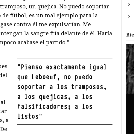
 tramposo, un quejica. No puedo soportar
 de fútbol, es un mal ejemplo para la
jugase contra él me expulsarían. Me
tengan la sangre fría delante de él. Haría
Bi
mpoco acabase el partido.”
ues
"
Pienso exactamente igual
del
que Leboeuf, no puedo
soportar a los tramposos,
a los quejicas, a los
al
falsificadores; a los
tar
listos
"
s, a
. De