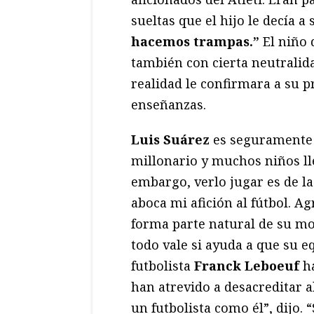
sueltas que el hijo le decía a
hacemos trampas.”
El niño 
también con cierta neutralid
realidad le confirmara a su 
enseñanzas.
Luis Suárez
es seguramente u
millonario y muchos niños ll
embargo, verlo jugar es de l
aboca mi afición al fútbol. Ag
forma parte natural de su m
todo vale si ayuda a que su e
futbolista
Franck Leboeuf
ha
han atrevido a desacreditar 
un futbolista como él”, dijo. 