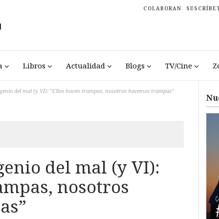
COLABORAN
SUSCRÍBE
a
Libros
Actualidad
Blogs
TV/Cine
Z
genio del mal (y VI): “Ellos hacen trampas, nosotros hacemos trampas”
Nu
enio del mal (y VI):
rampas, nosotros
as”