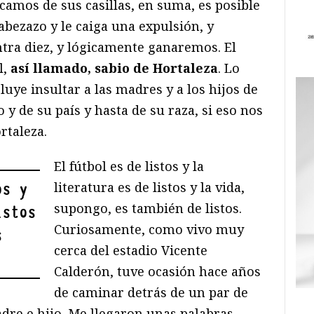
acamos de sus casillas, en suma, es posible
bezazo y le caiga una expulsión, y
tra diez, y lógicamente ganaremos. El
l,
así llamado, sabio de Hortaleza
. Lo
cluye insultar a las madres y a los hijos de
co y de su país y hasta de su raza, si eso nos
rtaleza.
El fútbol es de listos y la
literatura es de listos y la vida,
os y
supongo, es también de listos.
istos
Curiosamente, como vivo muy
s
cerca del estadio Vicente
Calderón, tuve ocasión hace años
de caminar detrás de un par de
padre e hijo. Me llegaron unas palabras