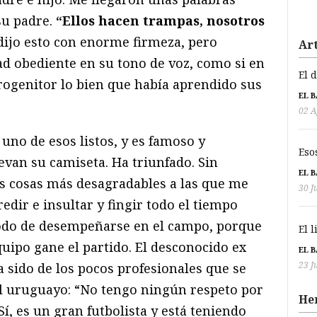
 su padre.
“Ellos hacen trampas, nosotros
dijo esto con enorme firmeza, pero
Art
ad obediente en su tono de voz, como si en
El 
progenitor lo bien que había aprendido sus
EL 
02 A
no de esos listos, y es famoso y
Eso
evan su camiseta. Ha triunfado. Sin
EL 
as cosas más desagradables a las que me
30 J
redir e insultar y fingir todo el tiempo
odo de desempeñarse en el campo, porque
El 
quipo gane el partido. El desconocido ex
EL 
23 J
 sido de los pocos profesionales que se
al uruguayo: “No tengo ningún respeto por
He
“Sí, es un gran futbolista y está teniendo