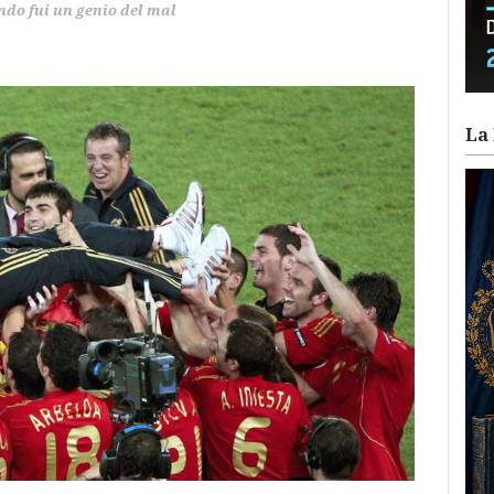
do fui un genio del mal
La 