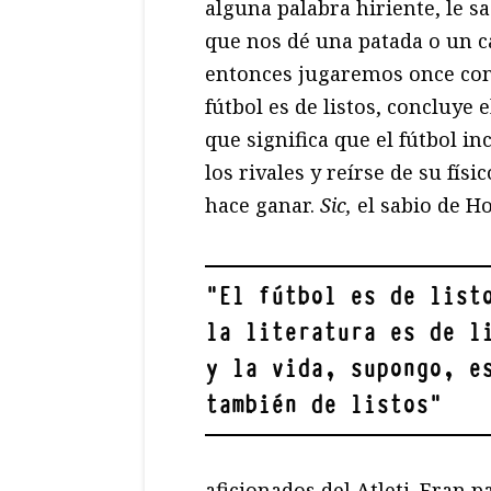
alguna palabra hiriente, le s
que nos dé una patada o un ca
entonces jugaremos once con
fútbol es de listos, concluye e
que significa que el fútbol in
los rivales y reírse de su físi
hace ganar.
Sic,
el sabio de Ho
"
El fútbol es de list
la literatura es de l
y la vida, supongo, e
también de listos
"
aficionados del Atleti. Eran 