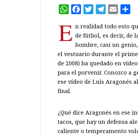
WhatsApp
Facebook
Twitter
Teleg
Ema
C
E
n realidad todo esto qu
de fútbol, es decir, de
hombre, casi un genio
el vestuario durante el prime
de 2008) ha quedado en vídeo
para el porvenir. Conozco a 
ese vídeo de Luis Aragonés al
final.
¿Qué dice Aragonés en ese ins
tacos, que hay un defensa al
caliente o temperamento volát