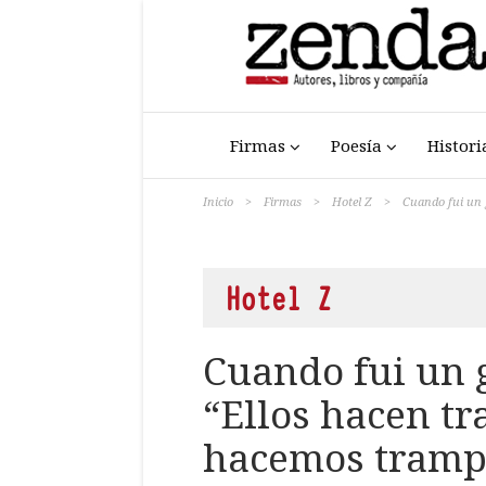
Firmas
Poesía
Histori
Inicio
>
Firmas
>
Hotel Z
>
Cuando fui un 
Hotel Z
Cuando fui un g
“Ellos hacen t
hacemos tramp