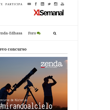
TE
PARTICIPA
enda-Edhasa
Foro
evo concurso