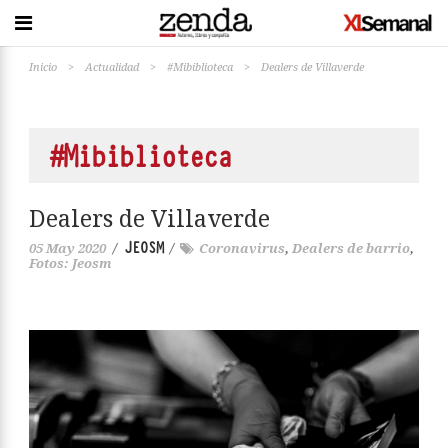
Inicio
>
Actualidad
>
#Mibiblioteca
>
Dealers de Villaverde
#Mibiblioteca
Dealers de Villaverde
JEOSM
05 May 2020
/
/
Coronavirus
,
Dealers de barrio
,
Fotos: Jeosm