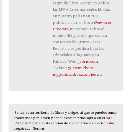
segundo libro,
Sacrificio
(sobre
las MMA Artes marciales Mixtas,
en nuestro país) y en 2016
publica su tercer libro
Guerreros
Urbanos
(un trabajo sobre el
mundo del grafiti), que cuenta
con textos de Arturo Pérez-
Reverte y se publica bajo las
editoriales Alfaguara y La
Fábrica. Web:
jeosm.com
.
Twitter:
@JeosmPhoto
·
mypublicinbox.com/jeosm
Zenda es un territorio de libros y amigos, al que te puedes sumar
transitando por la web y con tus comentarios aquí o en el
foro
.
Para participar en esta sección de comentarios es preciso estar
registrado. Normas: