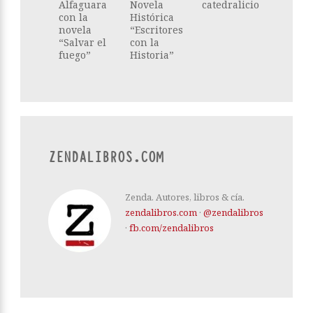
Alfaguara
Novela
catedralicio
con la
Histórica
novela
“Escritores
“Salvar el
con la
fuego”
Historia”
ZENDALIBROS.COM
Zenda. Autores, libros & cía.
zendalibros.com
·
@zendalibros
·
fb.com/zendalibros