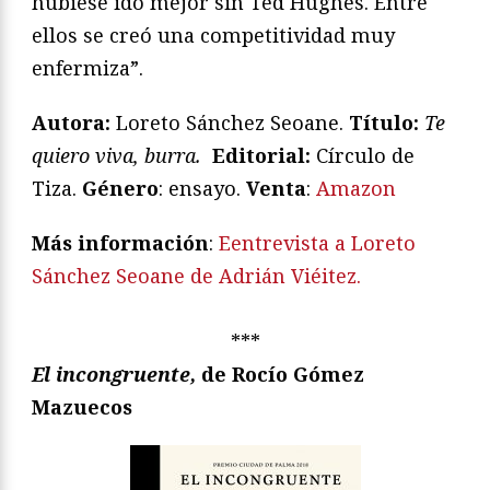
hubiese ido mejor sin Ted Hughes. Entre
ellos se creó una competitividad muy
enfermiza”.
Autora:
Loreto Sánchez Seoane.
T
ítulo:
Te
quiero viva, burra.
Editorial:
Círculo de
Tiza.
Género
: ensayo.
Venta
:
Amazon
Más información
:
Eentrevista a Loreto
Sánchez Seoane de Adrián Viéitez.
***
El incongruente,
de Rocío Gómez
Mazuecos