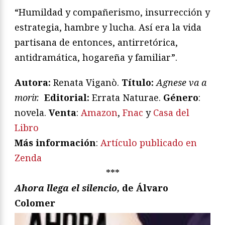
“Humildad y compañerismo, insurrección y
estrategia, hambre y lucha. Así era la vida
partisana de entonces, antirretórica,
antidramática, hogareña y familiar”.
Autora:
Renata Viganò.
T
ítulo:
Agnese va a
morir.
Editorial:
Errata Naturae.
Género
:
novela.
Venta
:
Amazon
,
Fnac
y
Casa del
Libro
Más información
:
Artículo publicado en
Zenda
***
Ahora llega el silencio,
de Álvaro
Colomer