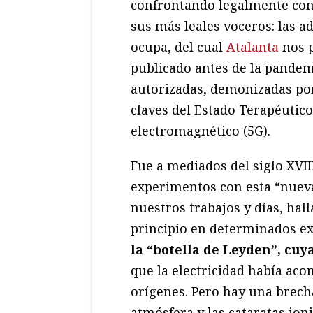
confrontando legalmente con 
sus más leales voceros: las a
ocupa, del cual
Atalanta
nos p
publicado antes de la pandem
autorizadas, demonizadas por
claves del Estado Terapéutic
electromagnético (5G).
Fue a mediados del siglo XVI
experimentos con esta “nuev
nuestros trabajos y días, hal
principio en determinados ex
la “botella de Leyden”, cu
que la electricidad había a
orígenes. Pero hay una brecha
atmósfera y las cataratas ion