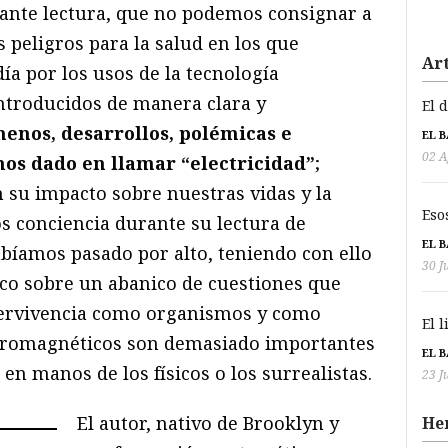
nante lectura, que no podemos consignar a
peligros para la salud en los que
Art
ía por los usos de la tecnología
ntroducidos de manera clara y
El 
enos, desarrollos, polémicas e
EL 
02 A
os dado en llamar “electricidad”
;
 su impacto sobre nuestras vidas y la
Eso
conciencia durante su lectura de
EL 
íamos pasado por alto, teniendo con ello
30 J
co sobre un abanico de cuestiones que
pervivencia como organismos y como
El 
ectromagnéticos son demasiado importantes
EL 
en manos de los físicos o los surrealistas.
23 J
El autor, nativo de Brooklyn y
He