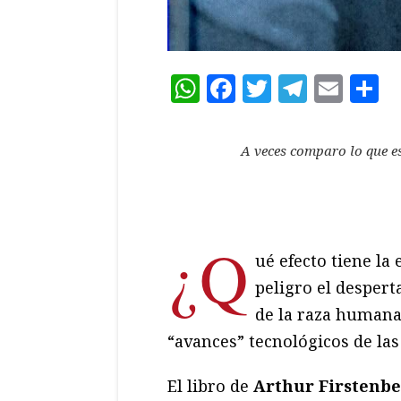
WhatsApp
Facebook
Twitter
Teleg
Ema
C
A veces comparo lo que es
¿Q
ué efecto tiene la 
peligro el desperta
de la raza humana
“avances” tecnológicos de las
El libro de
Arthur Firstenb