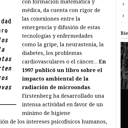
con formación matemática y
médica, da cuenta con rigor de
las conexiones entre la
idad
emergencia y difusión de estas
ero
Bi
tecnologías y enfermedades
los
como la gripe, la neurastenia, la
la
diabetes, los problemas
atas
cardiovasculares o el cáncer…
En
rten
1997 publicó un libro sobre el
ros
impacto ambiental de la
evas
radiación de microondas
.
Firstenberg ha desarrollado una
intensa actividad en favor de un
mínimo de higiene
ión de los intereses psicofísicos humanos,