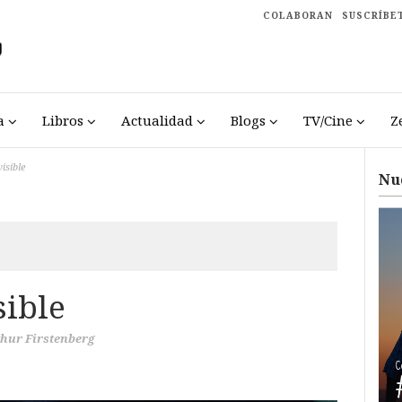
COLABORAN
SUSCRÍBE
a
Libros
Actualidad
Blogs
TV/Cine
Z
visible
Nu
sible
hur Firstenberg