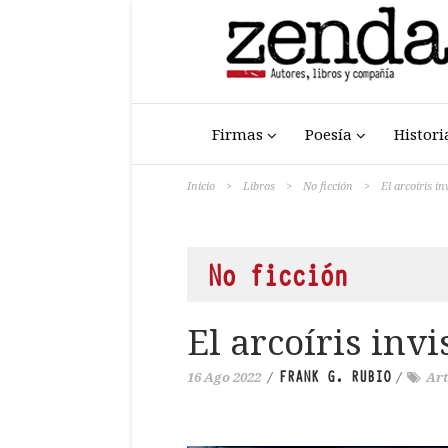
Firmas
Poesía
Histori
Inicio
>
Libros
>
No ficción
>
El arcoíris in
No ficción
El arcoíris invi
FRANK G. RUBIO
16 Ago 2022
/
/
Art