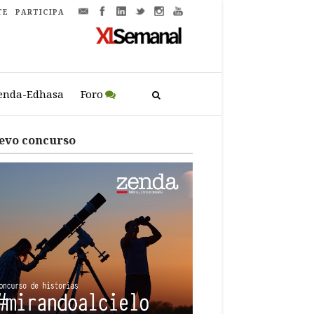
TE
PARTICIPA
enda-Edhasa
Foro
evo concurso