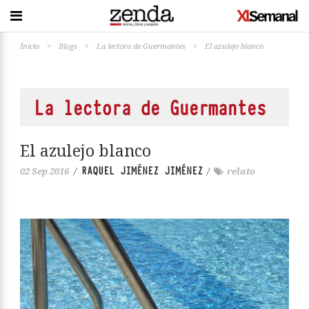
Inicio
>
Blogs
>
La lectora de Guermantes
>
El azulejo blanco
La lectora de Guermantes
El azulejo blanco
RAQUEL JIMÉNEZ JIMÉNEZ
02 Sep 2016
/
/
relato