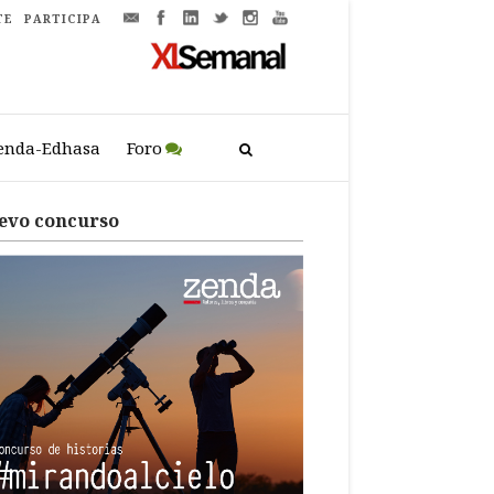
TE
PARTICIPA
enda-Edhasa
Foro
evo concurso