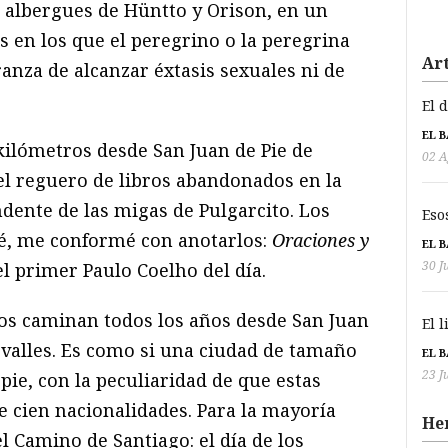
os albergues de Hüntto y Orison, en un
en los que el peregrino o la peregrina
Art
ranza de alcanzar éxtasis sexuales ni de
El 
EL 
ilómetros desde San Juan de Pie de
02 A
l reguero de libros abandonados en la
ente de las migas de Pulgarcito. Los
Eso
fié, me conformé con anotarlos:
Oraciones y
EL 
30 J
 el primer Paulo Coelho del día.
os caminan todos los años desde San Juan
El 
svalles. Es como si una ciudad de tamaño
EL 
23 J
pie, con la peculiaridad de que estas
 cien nacionalidades. Para la mayoría
He
 Camino de Santiago: el día de los