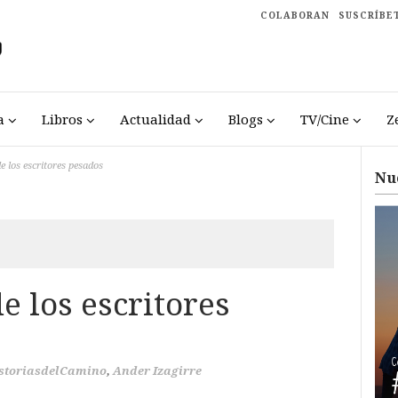
COLABORAN
SUSCRÍBE
a
Libros
Actualidad
Blogs
TV/Cine
Z
e los escritores pesados
Nu
e los escritores
storiasdelCamino
,
Ander Izagirre