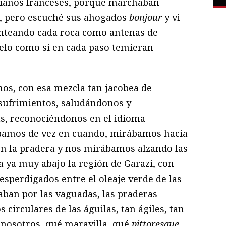
cianos franceses, porque marchaban
ca, pero escuché sus ahogados
bonjour
y vi
nteando cada roca como antenas de
elo como si en cada paso temieran
s, con esa mezcla tan jacobea de
 sufrimientos, saludándonos y
s, reconociéndonos en el idioma
ábamos de vez en cuando, mirábamos hacia
n la pradera y nos mirábamos alzando las
a ya muy abajo la región de Garazi, con
esperdigados entre el oleaje verde de las
aban por las vaguadas, las praderas
 circulares de las águilas, tan ágiles, tan
 nosotros, qué maravilla, qué
pittoresque
,