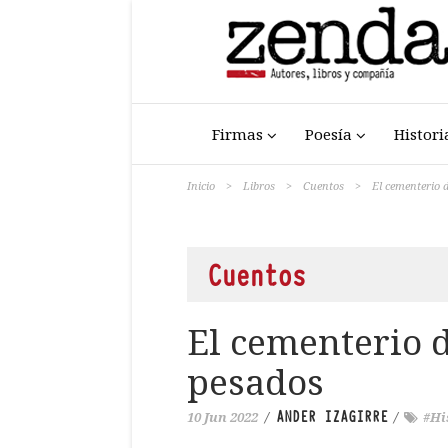
Firmas
Poesía
Histori
Inicio
>
Libros
>
Cuentos
>
El cementerio d
Cuentos
El cementerio d
pesados
ANDER IZAGIRRE
10 Jun 2022
/
/
#Hi