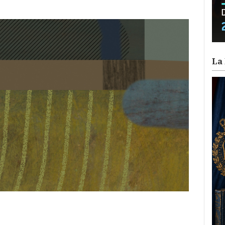
La 
ram
il
ompartir