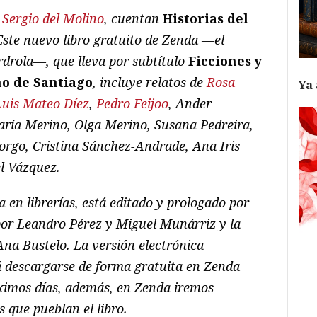
r
Sergio del Molino
, cuentan
Historias del
Este nuevo libro gratuito de Zenda —el
rdrola—, que lleva por subtítulo
Ficciones y
no de Santiago
, incluye relatos de
Rosa
Ya 
Luis Mateo Díez
,
Pedro Feijoo
, Ander
María Merino, Olga Merino, Susana Pedreira,
rgo, Cristina Sánchez-Andrade, Ana Iris
el Vázquez.
a e
n librerías, está editado y prologado por
por Leandro Pérez y Miguel Munárriz y la
Ana Bustelo. La versión electrónica
́ descargarse de forma gratuita en Zenda
óximos días, además, en Zenda iremos
s que pueblan el libro.