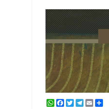
WhatsApp
Facebook
Twitter
Teleg
Ema
C