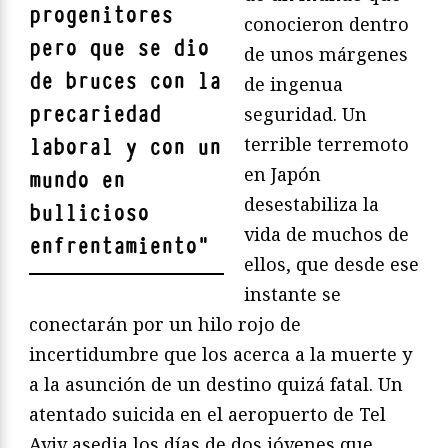
progenitores
conocieron dentro
pero que se dio
de unos márgenes
de bruces con la
de ingenua
precariedad
seguridad. Un
terrible terremoto
laboral y con un
en Japón
mundo en
desestabiliza la
bullicioso
vida de muchos de
enfrentamiento
"
ellos, que desde ese
instante se
conectarán por un hilo rojo de
incertidumbre que los acerca a la muerte y
a la asunción de un destino quizá fatal. Un
atentado suicida en el aeropuerto de Tel
Aviv asedia los días de dos jóvenes que