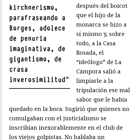
después del boicot
kirchnerismo,
que el hijo de la
parafraseando a
monarca se hizo a
Borges, adolece
sí mismo y, sobre
de penuria
todo, a la Casa
imaginativa, de
Rosada, el
gigantismo, de
“ideólogo” de La
crasa
Cámpora salió a
inverosimilitud
"
limpiarle a la
tripulación ese mal
sabor que le había
quedado en la boca. Sugirió que quienes no
comulgaban con el justicialismo se
inscribían inexorablemente en el club de
los viejos golpistas. No hablaba un