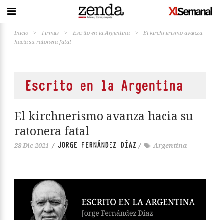
Inicio
>
Firmas
>
Escrito en la Argentina
>
El kirchnerismo avanza
hacia su ratonera fatal
Escrito en la Argentina
El kirchnerismo avanza hacia su
ratonera fatal
JORGE FERNÁNDEZ DÍAZ
28 Dic 2021
/
/
Argentina