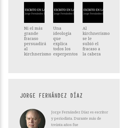
Ni el más
Una
Al
grande
ideología
kirchnerismo
fracaso
que
se le
persuadirá
explica
subió el
al
todos los
fracaso a
kirchnerismo
esperpentos
la cabeza
JORGE FERNÁNDEZ DÍAZ
Jorge Fernández Díaz es escritor
y periodista. Durante más de
treinta años fue