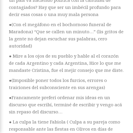
un país va haciendo política con la cantidad de
contagiados? Hay que ser un imbécil profundo para
decir esas cosas o una muy mala persona
●(Con el megáfono en el bochornoso funeral de
Maradona) “Que se callen un minuto…” (lis gritos de
la gente no dejan escuchar sus palabras, cero
autoridad)
● Mire a los ojos de su pueblo y hable al el corazón
de cada Argentino y cada Argentina, Hice lo que me
mandaste Cristina, fue el mejir consejo que me diste.
●(Imposible poner todos los furcios, errores o
traiciones del subconsciente en sus arengas)
●Francamente preferí ordenar mis ideas en un
discurso que escribí, terminé de escribir y vengo acá
sin repaso del discurso…
● La culpa la tiene Fabiola ( Culpa a su pareja como
responsable ante las fiestas en Olivos en días de