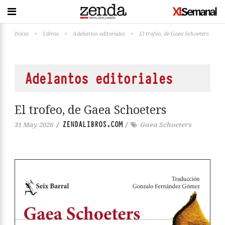
Inicio
>
Libros
>
Adelantos editoriales
>
El trofeo, de Gaea Schoeters
Adelantos editoriales
El trofeo, de Gaea Schoeters
ZENDALIBROS.COM
31 May 2026
/
/
Gaea Schoeters