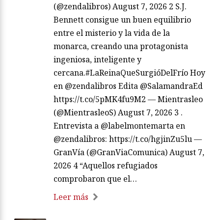
(@zendalibros) August 7, 2026 2 S.J.
Bennett consigue un buen equilibrio
entre el misterio y la vida de la
monarca, creando una protagonista
ingeniosa, inteligente y
cercana.#LaReinaQueSurgióDelFrío Hoy
en @zendalibros Edita @SalamandraEd
https://t.co/5pMK4fu9M2 — Mientrasleo
(@MientrasleoS) August 7, 2026 3 .
Entrevista a @labelmontemarta en
@zendalibros: https://t.co/hgjinZu5lu —
GranVía (@GranViaComunica) August 7,
2026 4 “Aquellos refugiados
comprobaron que el…
Leer más