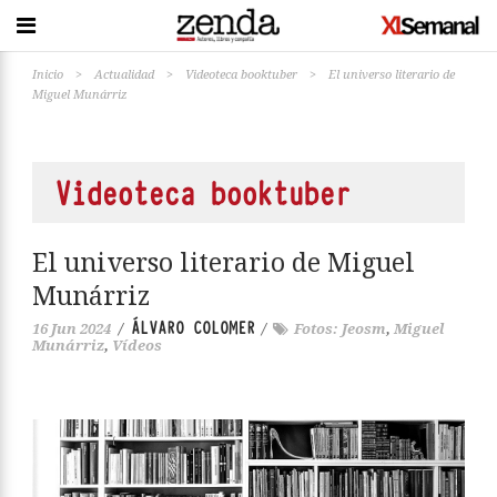
Inicio
>
Actualidad
>
Videoteca booktuber
>
El universo literario de
Miguel Munárriz
Videoteca booktuber
El universo literario de Miguel
Munárriz
ÁLVARO COLOMER
16 Jun 2024
/
/
Fotos: Jeosm
,
Miguel
Munárriz
,
Vídeos