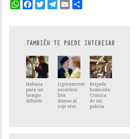
WhatsApp
Facebook
Twitter
Telegram
Email
Compartir
TAMBIÉN TE PUEDE INTERESAR
Habana
Ligeramente
Brigada
para un
escarlata:
homicida:
tiempo
Dos
Crónica
difunto
damas al
de un
rojo vivo
policía