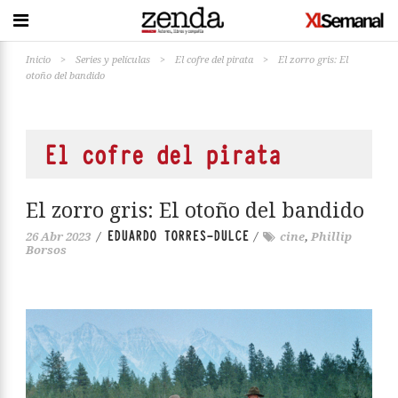
Inicio
>
Series y películas
>
El cofre del pirata
>
El zorro gris: El
otoño del bandido
El cofre del pirata
El zorro gris: El otoño del bandido
EDUARDO TORRES-DULCE
26 Abr 2023
/
/
cine
,
Phillip
Borsos