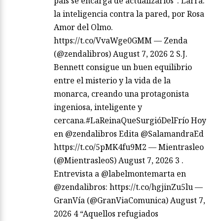
país se encarga de actualizarlos”. Larra:
la inteligencia contra la pared, por Rosa
Amor del Olmo.
https://t.co/VvaWge0GMM — Zenda
(@zendalibros) August 7, 2026 2 S.J.
Bennett consigue un buen equilibrio
entre el misterio y la vida de la
monarca, creando una protagonista
ingeniosa, inteligente y
cercana.#LaReinaQueSurgióDelFrío Hoy
en @zendalibros Edita @SalamandraEd
https://t.co/5pMK4fu9M2 — Mientrasleo
(@MientrasleoS) August 7, 2026 3 .
Entrevista a @labelmontemarta en
@zendalibros: https://t.co/hgjinZu5lu —
GranVía (@GranViaComunica) August 7,
2026 4 “Aquellos refugiados