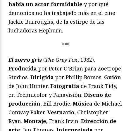
había un actor formidable
y por qué
demonios no ha trabajado más en el cine
Jackie Burroughs, de la estirpe de las
luchadoras Hepburn.
***
El zorro gris
(
The Grey Fox
, 1982).
Producida
por Peter O’Brian para Zoetrope
Studios.
Dirigida
por Phillip Borsos.
Guión
de John Hunter.
Fotografía
de Frank Tidy,
en Technicolor y Panavisión.
Diseño de
producción,
Bill Brodie.
Música
de Michael
Conway Baker.
Vestuario,
Christopher
Ryan.
Montaje,
Frank Irvin.
Dirección de
arte,
Ian Thomas.
Interpretada
por