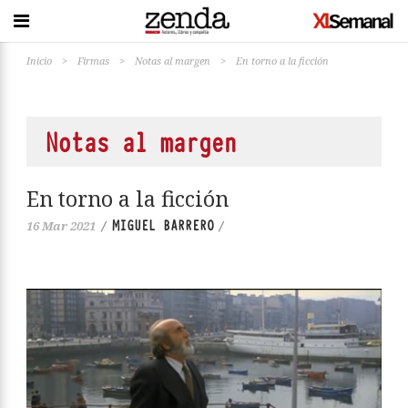
Inicio
>
Firmas
>
Notas al margen
>
En torno a la ficción
Notas al margen
En torno a la ficción
MIGUEL BARRERO
16 Mar 2021
/
/