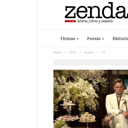
Firmas
Poesía
Histori
Inicio
>
2021
>
marzo
>
16