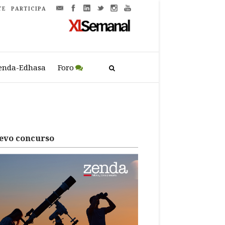
TE
PARTICIPA
enda-Edhasa
Foro
evo concurso