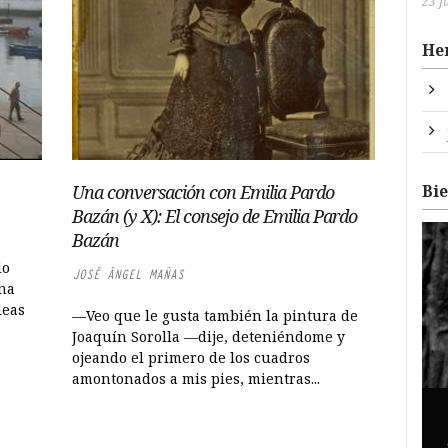
23 J
He
Bi
Una conversación con Emilia Pardo
Bazán (y X): El consejo de Emilia Pardo
Bazán
do
JOSÉ ÁNGEL MAÑAS
una
deas
—Veo que le gusta también la pintura de
Joaquín Sorolla —dije, deteniéndome y
ojeando el primero de los cuadros
amontonados a mis pies, mientras...