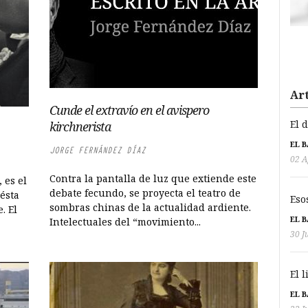
Art
Cunde el extravío en el avispero
El 
kirchnerista
EL 
JORGE FERNÁNDEZ DÍAZ
02 A
Contra la pantalla de luz que extiende este
 es el
debate fecundo, se proyecta el teatro de
ésta
Eso
sombras chinas de la actualidad ardiente.
. El
EL 
Intelectuales del “movimiento...
30 J
El 
EL 