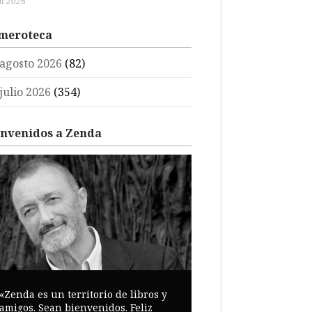
ul 2026
meroteca
agosto 2026
(82)
julio 2026
(354)
envenidos a Zenda
«Zenda es un territorio de libros y
amigos. Sean bienvenidos. Feliz