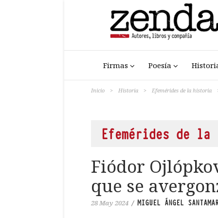
Firmas
Poesía
Histori
Inicio
>
Historia
>
Efemérides de la historia
Efemérides de la 
Fiódor Ojlópkov
que se avergon
MIGUEL ÁNGEL SANTAMA
28 May 2024
/