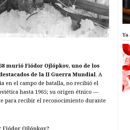
Ya 
ram
il
ompartir
68 murió Fiódor Ojlópkov, uno de los
destacados de la II Guerra Mundial
. A
ia en el campo de batalla, no recibió el
oviética hasta 1965; su origen étnico —
e para recibir el reconocimiento durante
r Fiódor Ojlópkov?