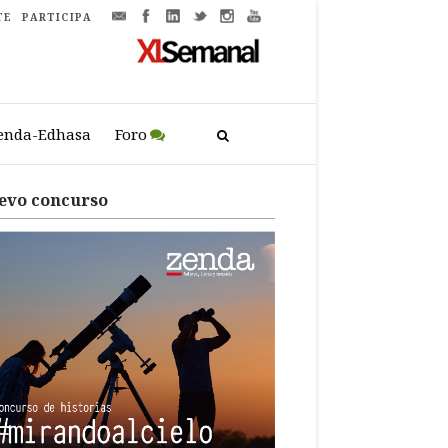
TE
PARTICIPA
enda-Edhasa
Foro
evo concurso