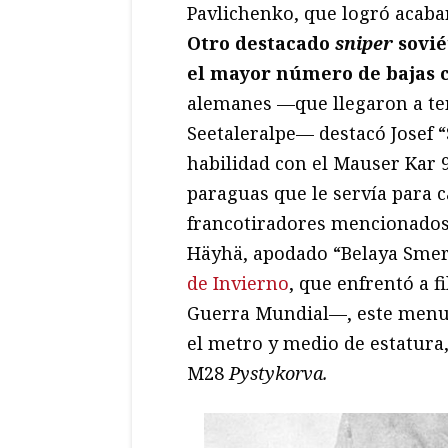
Pavlichenko, que logró acaba
Otro destacado
sniper
sovié
el mayor número de bajas 
alemanes —que llegaron a ten
Seetaleralpe— destacó Josef 
habilidad con el Mauser Kar 9
paraguas que le servía para c
francotiradores mencionado
Häyhä, apodado “Belaya Smer
de Invierno
, que enfrentó a f
Guerra Mundial—, este menud
el metro y medio de estatura,
M28
Pystykorva.