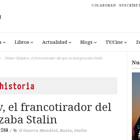
COLABORAN
SUSCRÍBE
a
Libros
Actualidad
Blogs
TV/Cine
Z
>
Fiódor Ojlópkov, el francotirador del que se avergonzaba Stalin
Nu
historia
, el francotirador del
zaba Stalin
RINA
/
II Guerra Mundial
,
Rusia
,
Stalin