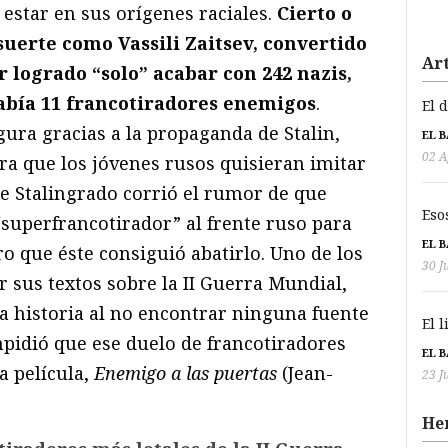
estar en sus orígenes raciales.
Cierto o
suerte como Vassili Zaitsev, convertido
Art
 logrado “solo” acabar con 242 nazis,
había 11 francotiradores enemigos
.
El 
igura gracias a la propaganda de Stalin,
EL 
02 A
ra que los jóvenes rusos quisieran imitar
de Stalingrado corrió el rumor de que
Eso
uperfrancotirador” al frente ruso para
EL 
ro que éste consiguió abatirlo. Uno de los
30 J
 sus textos sobre la II Guerra Mundial,
a historia al no encontrar ninguna fuente
El 
mpidió que ese duelo de francotiradores
EL 
a película,
Enemigo a las puertas
(Jean-
23 J
He