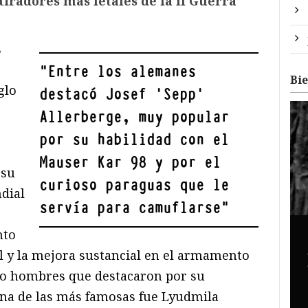
iradores más letales de la II Guerra
s
"
Entre los alemanes
Bi
glo
destacó Josef 'Sepp'
Allerberge, muy popular
por su habilidad con el
Mauser Kar 98 y por el
 su
curioso paraguas que le
dial
servía para camuflarse
"
nto
al y la mejora sustancial en el armamento
bo hombres que destacaron por su
una de las más famosas fue Lyudmila