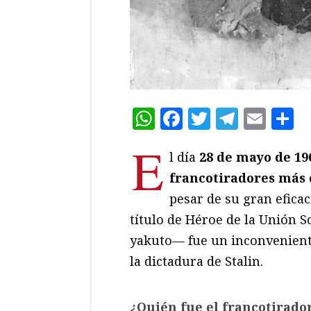
WhatsApp
Facebook
Twitter
Teleg
Ema
C
E
l día
28 de mayo de 19
francotiradores más 
pesar de su gran eficac
título de Héroe de la Unión S
yakuto— fue un inconvenient
la dictadura de Stalin.
¿Quién fue el francotirado