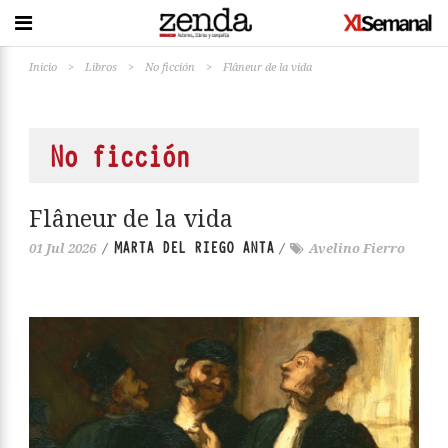
Inicio
>
Libros
>
No ficción
>
Flâneur de la vida
No ficción
Flâneur de la vida
MARTA DEL RIEGO ANTA
01 Jul 2026
/
/
Avelino Fierro