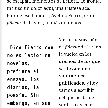
se escapan, momentos de belleza, de ironía,
incluso un dolor aquí, una tristeza acá.
Porque ese hombre, Avelino Fierro, es un
flâneur
de la vida, ni más ni menos.
Y eso, su vocación
de
flâneur
de la vida
"
Dice Fierro que
la vuelca en los
no es lector de
diarios, de los que
novelas,
ya lleva cinco
prefiere el
volúmenes
ensayo, los
publicados,
y hoy
diarios, la
vamos a escribir
poesía. Sin
del que acaba de
embargo, en sus
ver la luz y en el