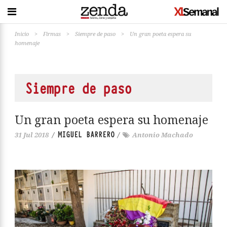
Inicio
>
Firmas
>
Siempre de paso
>
Un gran poeta espera su
homenaje
Siempre de paso
Un gran poeta espera su homenaje
MIGUEL BARRERO
31 Jul 2018
/
/
Antonio Machado