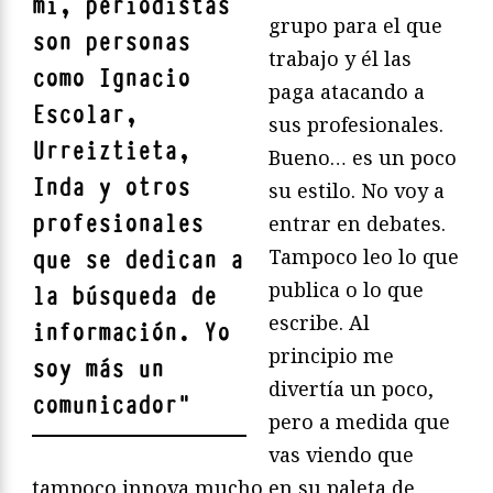
mí, periodistas
grupo para el que
son personas
trabajo y él las
como
Ignacio
paga atacando a
Escolar,
sus profesionales.
Urreiztieta,
Bueno… es un poco
Inda
y otros
su estilo. No voy a
profesionales
entrar en debates.
Tampoco leo lo que
que se dedican a
publica o lo que
la búsqueda de
escribe. Al
información. Yo
principio me
soy más un
divertía un poco,
comunicador
"
pero a medida que
vas viendo que
tampoco innova mucho en su paleta de