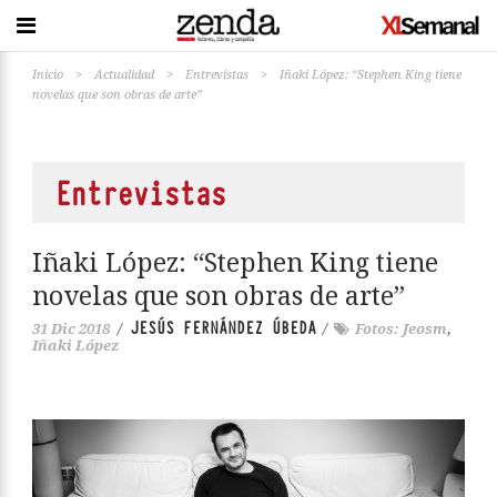
Inicio
>
Actualidad
>
Entrevistas
>
Iñaki López: “Stephen King tiene
novelas que son obras de arte”
Entrevistas
Iñaki López: “Stephen King tiene
novelas que son obras de arte”
JESÚS FERNÁNDEZ ÚBEDA
31 Dic 2018
/
/
Fotos: Jeosm
,
Iñaki López