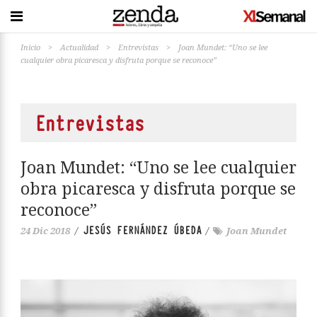
Inicio
>
Actualidad
>
Entrevistas
>
Joan Mundet: “Uno se lee
cualquier obra picaresca y disfruta porque se reconoce”
Entrevistas
Joan Mundet: “Uno se lee cualquier
obra picaresca y disfruta porque se
reconoce”
JESÚS FERNÁNDEZ ÚBEDA
24 Dic 2018
/
/
Joan Mundet