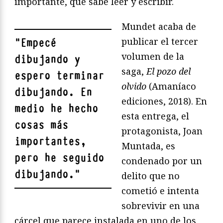
importante, que sabe leer y escribir.
Mundet acaba de
publicar el tercer
"
Empecé
volumen de la
dibujando y
saga,
El pozo del
espero terminar
olvido
(Amaníaco
dibujando. En
ediciones, 2018). En
medio he hecho
esta entrega, el
cosas más
protagonista, Joan
importantes,
Muntada, es
pero he seguido
condenado por un
dibujando.
"
delito que no
cometió e intenta
sobrevivir en una
cárcel que parece instalada en uno de los