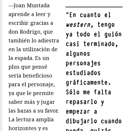
—Joan Muntada
aprende a leer y
"
En cuanto el
escribir gracias a
western,
tengo
don Rodrigo, que
ya todo el guión
también lo adiestra
casi terminado,
en la utilización de
algunos
la espada. Es un
personajes
plus que pensé
estudiados
sería beneficioso
gráficamente.
para el personaje,
Sólo me falta
ya que le permite
repasarlo y
saber más y jugar
las bazas a su favor.
empezar a
La lectura amplía
dibujarlo cuando
horizontes y es
pueda, quizás