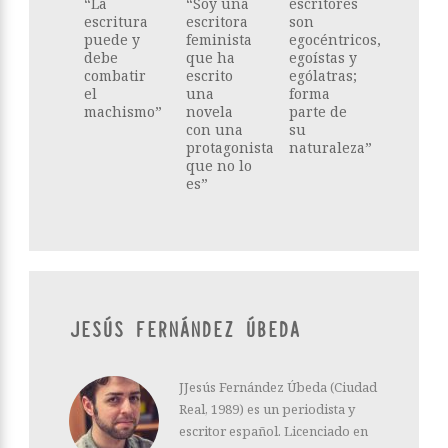
“La
“Soy una
escritores
escritura
escritora
son
puede y
feminista
egocéntricos,
debe
que ha
egoístas y
combatir
escrito
ególatras;
el
una
forma
machismo”
novela
parte de
con una
su
protagonista
naturaleza”
que no lo
es”
JESÚS FERNÁNDEZ ÚBEDA
JJesús Fernández Úbeda (Ciudad
Real, 1989) es un periodista y
escritor español. Licenciado en