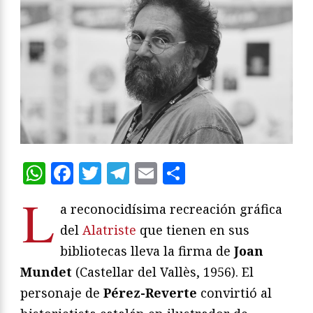
WhatsApp
Facebook
Twitter
Telegram
Email
Compartir
L
a reconocidísima recreación gráfica
del
Alatriste
que tienen en sus
bibliotecas lleva la firma de
Joan
Mundet
(Castellar del Vallès, 1956). El
personaje de
Pérez-Reverte
convirtió al