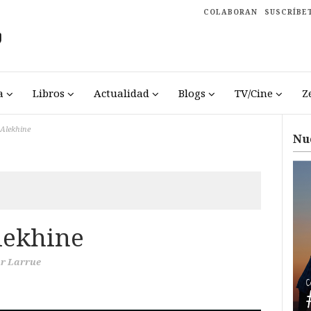
COLABORAN
SUSCRÍBE
a
Libros
Actualidad
Blogs
TV/Cine
Z
 Alekhine
Nu
lekhine
r Larrue