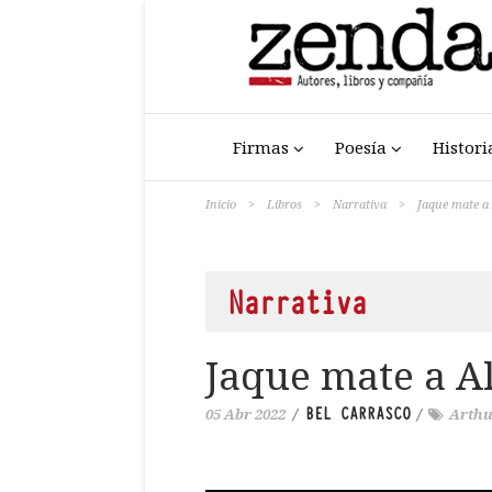
Firmas
Poesía
Histori
Inicio
>
Libros
>
Narrativa
>
Jaque mate a
Narrativa
Jaque mate a A
BEL CARRASCO
05 Abr 2022
/
/
Arthu