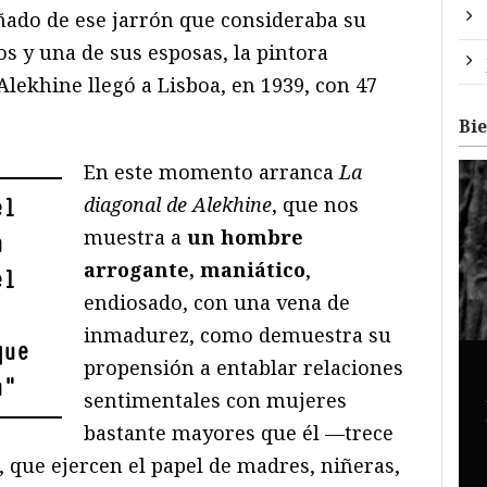
ado de ese jarrón que consideraba su
os y una de sus esposas, la pintora
 Alekhine llegó a Lisboa, en 1939, con 47
Bi
En este momento arranca
La
diagonal de Alekhine
, que nos
el
muestra a
un hombre
a
arrogante, maniático
,
el
endiosado, con una vena de
inmadurez, como demuestra su
que
propensión a entablar relaciones
a
"
sentimentales con mujeres
bastante mayores que él —trece
 que ejercen el papel de madres, niñeras,