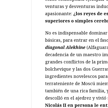
venturas y desventuras induc
apasionante:
¿los reyes de e
superiores o simples cere
No es indispensable dominar e
básicas, para entrar en el f
diagonal Alekhine
(Alfaguara
decadencia de un maestro imb
grandes conflictos de la prim
bolchevique y las dos Guerras
ingredientes novelescos para 
terrateniente de Moscú miem
también de una rica familia,
descolló en el ajedrez y vivi
Nicolás II en persona le en