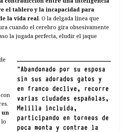
a contradicción entre una inteligencia
e el tablero y la incapacidad para
de la vida real
. O la delgada línea que
ocura cuando el cerebro gira obsesivamente
so la jugada perfecta, eludir el jaque
 de
"
Abandonado por su esposa
sin sus adorados gatos y
en franco declive, recorre
 con
varias ciudades españolas,
res.
Melilla incluida,
 un
participando en torneos de
 lo
poca monta y contrae la