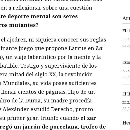
en a reflexionar sobre una cuestión
ste deporte mental son seres
Art
bros mutantes?
El 
l ajedrez, ni siquiera conocer sus reglas
EL 
02 A
ascinante juego que propone Larrue en
La
), un viaje laberíntico por la mente y la
Eso
atible. Testigo y superviviente de los
EL 
era mitad del siglo XX, la revolución
30 J
 Mundiales, su vida posee suficientes
llenar cientos de páginas. Hijo de un
El 
bro de la Duma, su madre procedía
EL 
 y Alexánder estudió Derecho, pronto
23 J
ó su primer gran triunfo cuando
el zar
He
tregó un jarrón de porcelana, trofeo de