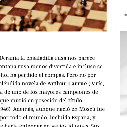
ram
il
ompartir
Ucrania la ensaladilla rusa nos parece
ontaña rusa menos divertida e incluso se
lshoi ha perdido el compás. Pero no por
pléndida novela de
Arthur Larrue
(París,
ria de uno de los mayores campeones de
que murió en posesión del título,
946). Además, aunque nació en Moscú fue
 por todo el mundo, incluida España, y
 hacía entender en varios idiomas. Sus