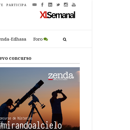
TE
PARTICIPA
enda-Edhasa
Foro
evo concurso