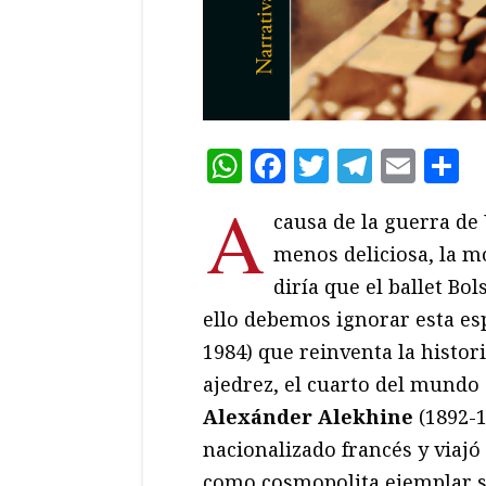
WhatsApp
Facebook
Twitter
Teleg
Ema
C
A
causa de la guerra de 
menos deliciosa, la m
diría que el ballet Bo
ello debemos ignorar esta es
1984) que reinventa la histo
ajedrez, el cuarto del mundo 
Alexánder Alekhine
(1892-1
nacionalizado francés y viajó
como cosmopolita ejemplar se