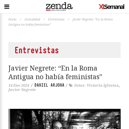
Inicio
>
Actualidad
>
Entrevistas
>
Javier Negrete: “En la Roma
Antigua no había feministas”
Entrevistas
Javier Negrete: “En la Roma
Antigua no había feministas”
DANIEL ARJONA
14 Ene 2024
/
/
Fotos: Victoria Iglesias
,
Javier Negrete