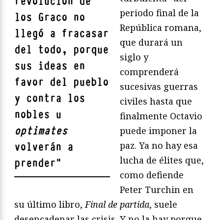
revolución de
periodo final de la
los Graco no
República romana,
llegó a fracasar
que durará un
del todo, porque
siglo y
sus ideas en
comprenderá
favor del pueblo
sucesivas guerras
y contra los
civiles hasta que
nobles u
finalmente Octavio
optimates
puede imponer la
paz. Ya no hay esa
volverán a
lucha de élites que,
prender
"
como defiende
Peter Turchin en
su último libro,
Final de partida
, suele
desencadenar las crisis. Y no la hay porque