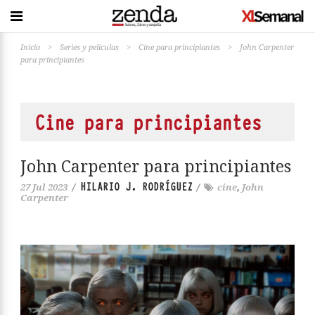
Inicio
>
Series y películas
>
Cine para principiantes
>
John Carpenter
para principiantes
Cine para principiantes
John Carpenter para principiantes
HILARIO J. RODRÍGUEZ
27 Jul 2023
/
/
cine
,
John
Carpenter