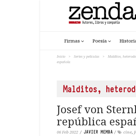
Firmas
Poesía
Histori
Inicio
>
Series y películas
>
Malditos, heterod
española
Malditos, heterod
Josef von Stern
república espa
JAVIER MEMBA
06 Feb 2022
/
/
cine
,
J