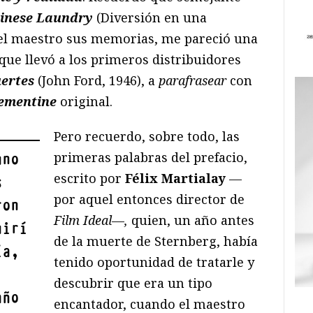
hinese Laundry
(Diversión en una
ó el maestro sus memorias, me pareció una
que llevó a los primeros distribuidores
uertes
(John Ford, 1946), a
parafrasear
con
lementine
original.
Pero recuerdo, sobre todo, las
primeras palabras del prefacio,
uno
escrito por
Félix Martialay
—
s
por aquel entonces director de
ron
Film Ideal
—
,
quien, un año antes
uirí
de la muerte de Sternberg, había
ía,
tenido oportunidad de tratarle y
descubrir que era un tipo
año
encantador, cuando el maestro