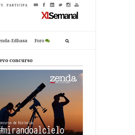
TE
PARTICIPA
enda-Edhasa
Foro
evo concurso