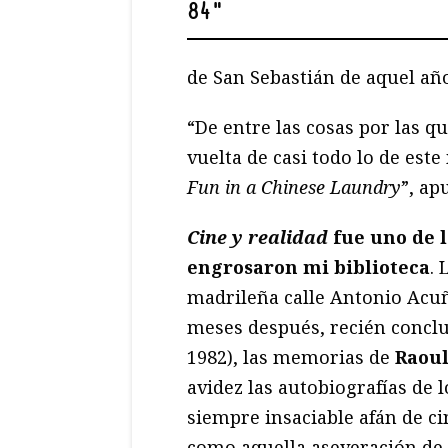
84
"
de San Sebastián de aquel año
“De entre las cosas por las qu
vuelta de casi todo lo de est
Fun in a Chinese Laundry
”, ap
Cine y realidad
fue uno de l
engrosaron mi biblioteca
. 
madrileña calle Antonio Acuñ
meses después, recién conclu
1982), las memorias de
Raou
avidez las autobiografías de 
siempre insaciable afán de ci
como aquella aseveración de 