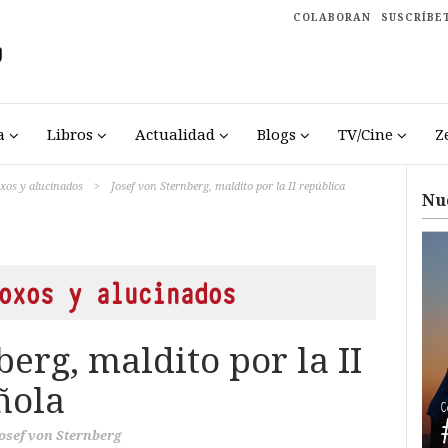
COLABORAN
SUSCRÍBE
a
Libros
Actualidad
Blogs
TV/Cine
Z
oxos y alucinados
>
Josef von Sternberg, maldito por la II república
Nu
oxos y alucinados
berg, maldito por la II
ñola
osef von Sternberg