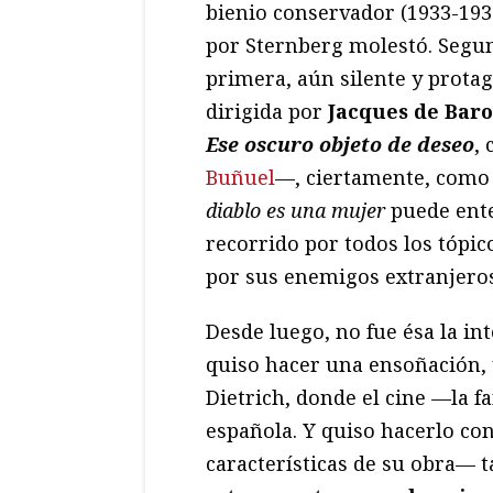
bienio conservador (1933-1935
por Sternberg molestó. Segu
primera, aún silente y prota
dirigida por
Jacques de Baro
Ese oscuro objeto de deseo
,
Buñuel
—, ciertamente, como 
diablo es una mujer
puede ent
recorrido por todos los tópic
por sus enemigos extranjeros
Desde luego, no fue ésa la i
quiso hacer una ensoñación, 
Dietrich, donde el cine —la f
española. Y quiso hacerlo co
características de su obra— t