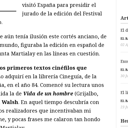
visitó España para presidir el
jurado de la edición del Festival
Art
.
El 
e aún tenía ilusión este cortés anciano, de
EL 
e mundo, figuraba la edición en español de
02 A
unta Martialay en las líneas en cuestión.
Eso
os primeros textos cinéfilos que
EL 
Lo adquirí en la librería Cineguía, de la
30 J
a, en el año 84. Comencé su lectura unos
El 
ida la de
Vida de un hombre
(Grijalbo,
EL 
l Walsh
. En aquel tiempo descubría con
23 J
los realizadores que incentivaban mi
ne, y pocas frases me calaron tan hondo
He
Martialay.