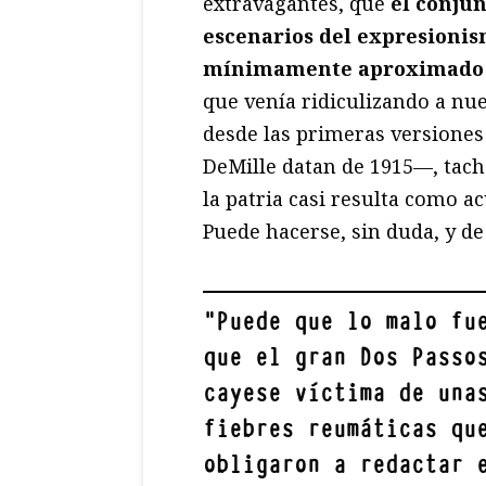
extravagantes, que
el conjun
escenarios del expresionis
mínimamente aproximado 
que venía ridiculizando a nu
desde las primeras versione
DeMille datan de 1915—, tac
la patria casi resulta como a
Puede hacerse, sin duda, y de
"
Puede que lo malo fu
que el gran Dos Passo
cayese víctima de una
fiebres reumáticas qu
obligaron a redactar 