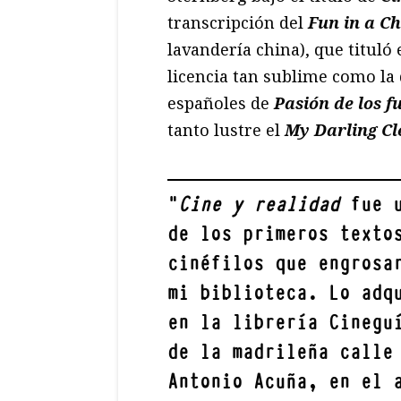
transcripción del
Fun in a C
lavandería china), que titul
licencia tan sublime como la 
españoles de
Pasión de los f
tanto lustre el
My Darling C
"
Cine y realidad
fue 
de los primeros texto
cinéfilos que engrosa
mi biblioteca. Lo adq
en la librería Cinegu
de la madrileña calle
Antonio Acuña, en el 