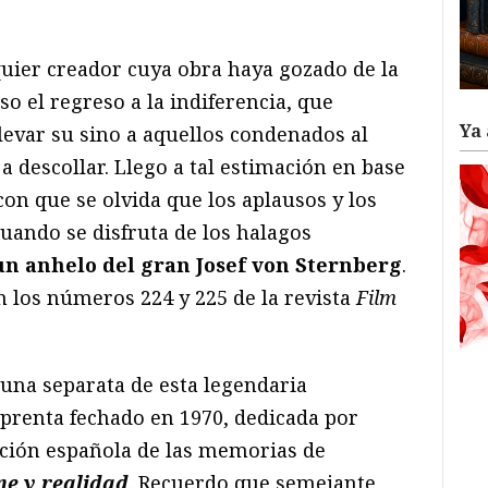
ram
il
ompartir
uier creador cuya obra haya gozado de la
so el regreso a la indiferencia, que
Ya 
llevar su sino a aquellos condenados al
a descollar. Llego a tal estimación en base
 con que se olvida que los aplausos y los
uando se disfruta de los halagos
n anhelo del gran Josef von Sternberg
.
n los números 224 y 225 de la revista
Film
e una separata de esta legendaria
mprenta fechado en 1970, dedicada por
cción española de las memorias de
ne y realidad
. Recuerdo que semejante