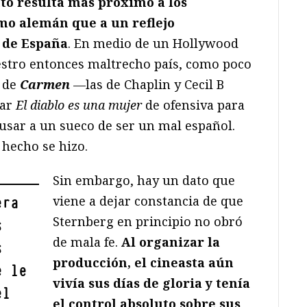
to resulta más próximo a los
mo alemán que a un reflejo
de España
. En medio de un Hollywood
estro entonces maltrecho país, como poco
s de
Carmen
—las de Chaplin y Cecil B
har
El diablo es una mujer
de ofensiva para
cusar a un sueco de ser un mal español.
 hecho se hizo.
Sin embargo, hay un dato que
viene a dejar constancia de que
era
Sternberg en principio no obró
s
de mala fe.
Al organizar la
s
producción, el cineasta aún
e le
vivía sus días de gloria y tenía
el
el control absoluto sobre sus