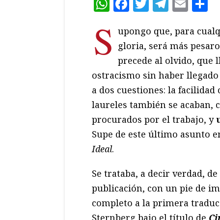
WhatsApp
Facebook
Twitter
Teleg
Ema
C
S
upongo que, para cualq
gloria, será más pesaro
precede al olvido, que 
ostracismo sin haber llegado 
a dos cuestiones: la facilidad
laureles también se acaban, c
procurados por el trabajo, y
u
Supe de este último asunto e
Ideal
.
Se trataba, a decir verdad, d
publicación, con un pie de i
completo a la primera tradu
Sternberg bajo el título de
Ci