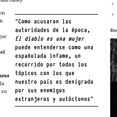
 en
an
"
Como acusaron las
autoridades de la época,
Bi
que
El diablo es una mujer
puede entenderse como una
el
españolada infame, un
recorrido por todos los
tópicos con los que
 una
nuestro país es denigrado
la
por sus enemigos
 su
extranjeros y autóctonos
"