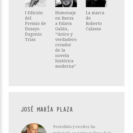
I Edición
Homenaje
La marca
del
en Baeza
de
Premio de
a Eslava
Roberto
Ensayo
Galán,
Calasso
Eugenio
“único y
Trías
verdadero
creador
de la
novela
histórica
moderna”
JOSÉ MARÍA PLAZA
Periodista y escritor, ha