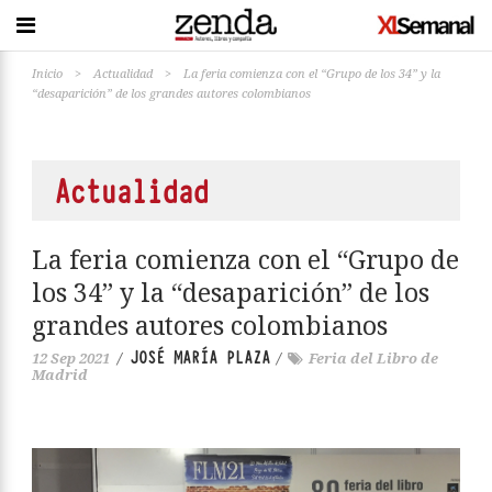
Inicio
>
Actualidad
>
La feria comienza con el “Grupo de los 34” y la
“desaparición” de los grandes autores colombianos
Actualidad
La feria comienza con el “Grupo de
los 34” y la “desaparición” de los
grandes autores colombianos
JOSÉ MARÍA PLAZA
12 Sep 2021
/
/
Feria del Libro de
Madrid