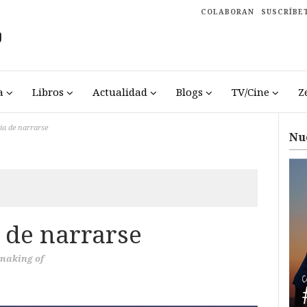
COLABORAN
SUSCRÍBE
a
Libros
Actualidad
Blogs
TV/Cine
Z
ia de narrarse
Nu
 de narrarse
making of