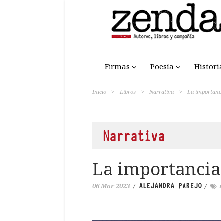
Firmas
Poesía
Histori
Inicio
>
Libros
>
Narrativa
>
La importanc
Narrativa
La importancia
ALEJANDRA PAREJO
06 Mar 2023
/
/