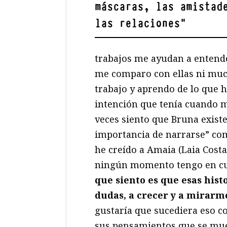
máscaras, las amistad
las relaciones
"
trabajos me ayudan a entende
me comparo con ellas ni mu
trabajo y aprendo de lo que h
intención que tenía cuando me
veces siento que Bruna existe
importancia de narrarse” com
he creído a Amaia (Laia Cost
ningún momento tengo en cuen
que siento es que esas his
dudas, a crecer y a mirarm
gustaría que sucediera eso c
sus pensamientos que se mue