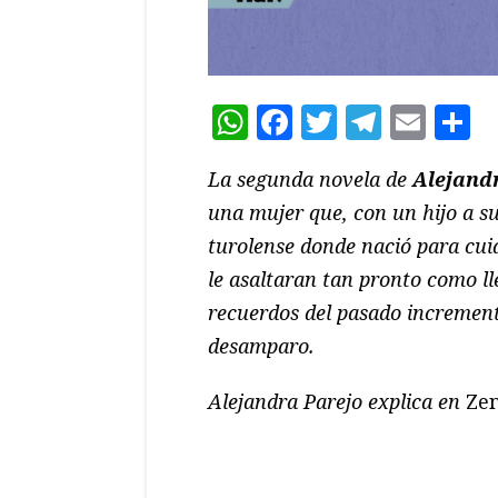
WhatsApp
Facebook
Twitter
Teleg
Ema
C
La segunda novela de
Alejand
una mujer que, con un hijo a su
turolense donde nació para cuid
le asaltaran tan pronto como ll
recuerdos del pasado increment
desamparo.
Alejandra Parejo explica en
Ze