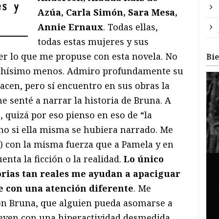
es y
Azúa, Carla Simón, Sara Mesa,
Annie Ernaux
. Todas ellas,
todas estas mujeres y sus
r lo que me propuse con esta novela. No
Bi
chísimo menos. Admiro profundamente su
acen, pero sí encuentro en sus obras la
 senté a narrar la historia de Bruna. A
, quizá por eso pienso en eso de “la
o si ella misma se hubiera narrado. Me
a) con la misma fuerza que a Pamela y en
ta la ficción o la realidad.
Lo único
torias tan reales me ayudan a apaciguar
e con una atención diferente
. Me
on Bruna, que alguien pueda asomarse a
ven con una hiperactividad desmedida,