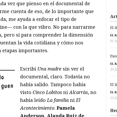
cada vez que pienso en el documental de
rme cuenta de eso, de lo importante que
Art
ada, me ayuda a enfocar el tipo de
 cine— con la que vibro. No para narrarme
El 
ón, pero sí para comprender la dimensión
EL 
02 A
cuentan la vida cotidiana y cómo nos
n etapas importantes.
Eso
EL 
Escribí
Una madre
sin ver el
30 J
documental, claro. Todavía no
do
había salido. Tampoco había
El 
iguen
visto
Cinco Lobitos
ni
Alcarràs
, no
EL 
23 J
había leído
La familia
ni
El
Acontecimiento
.
Pamela
He
Anderson, Alauda Ruiz de