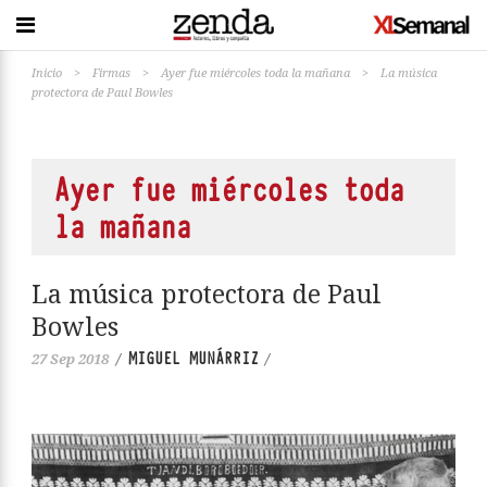
Inicio
>
Firmas
>
Ayer fue miércoles toda la mañana
>
La música
protectora de Paul Bowles
Ayer fue miércoles toda
la mañana
La música protectora de Paul
Bowles
MIGUEL MUNÁRRIZ
27 Sep 2018
/
/