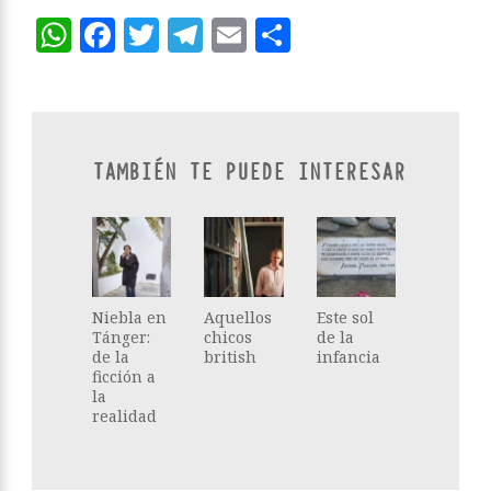
WhatsApp
Facebook
Twitter
Telegram
Email
Compartir
TAMBIÉN TE PUEDE INTERESAR
Niebla en
Aquellos
Este sol
Tánger:
chicos
de la
de la
british
infancia
ficción a
la
realidad