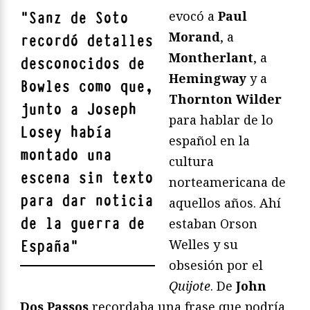
evocó a
Paul
"
Sanz de Soto
Morand
, a
recordó detalles
Montherlant
, a
desconocidos de
Hemingway
y a
Bowles como que,
Thornton Wilder
junto a
Joseph
para hablar de lo
Losey
había
español en la
montado una
cultura
escena sin texto
norteamericana de
para dar noticia
aquellos años. Ahí
de la guerra de
estaban Orson
Welles y su
España
"
obsesión por el
Quijote
. De
John
Dos Passos
recordaba una frase que podría