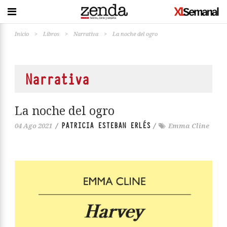
Inicio
>
Libros
>
Narrativa
>
La noche del ogro
Narrativa
La noche del ogro
PATRICIA ESTEBAN ERLÉS
04 Ago 2021
/
/
Emma Cline