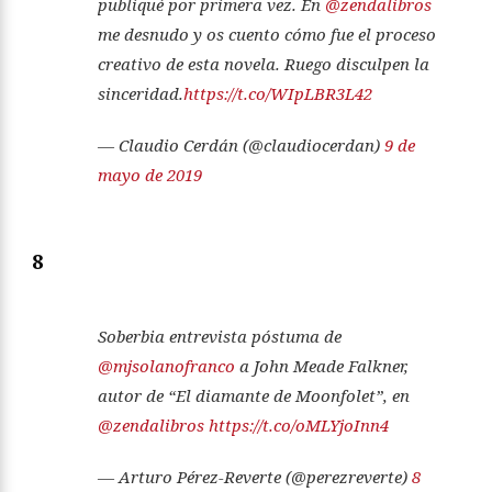
publiqué por primera vez. En
@zendalibros
me desnudo y os cuento cómo fue el proceso
creativo de esta novela. Ruego disculpen la
sinceridad.
https://t.co/WIpLBR3L42
— Claudio Cerdán (@claudiocerdan)
9 de
mayo de 2019
8
Soberbia entrevista póstuma de
@mjsolanofranco
a John Meade Falkner,
autor de “El diamante de Moonfolet”, en
@zendalibros
https://t.co/oMLYjoInn4
— Arturo Pérez-Reverte (@perezreverte)
8