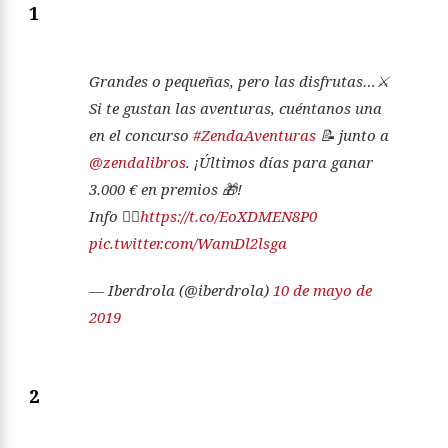
1
Grandes o pequeñas, pero las disfrutas…⚔
Si te gustan las aventuras, cuéntanos una
en el concurso
#ZendaAventuras
📝 junto a
@zendalibros
. ¡Últimos días para ganar
3.000 € en premios 🎁!
Info 👉🏼
https://t.co/EoXDMEN8P0
pic.twitter.com/WamDl2lsga
— Iberdrola (@iberdrola)
10 de mayo de
2019
2