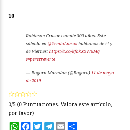
10
Robinson Crusoe cumple 300 años. Este
sábado en
@ZendaLibros
hablamos de él y
de Viernes:
https://t.co/kfbkX2W6Mq
@perezreverte
— Rogorn Moradan (@Rogorn)
11 de mayo
de 2019
0/5
(0 Puntuaciones. Valora este artículo,
por favor)
WhatsApp
Facebook
Twitter
Telegram
Email
Compartir