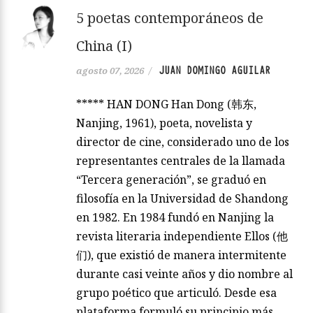
5 poetas contemporáneos de
China (I)
JUAN DOMINGO AGUILAR
agosto 07, 2026
/
***** HAN DONG Han Dong (韩东,
Nanjing, 1961), poeta, novelista y
director de cine, considerado uno de los
representantes centrales de la llamada
“Tercera generación”, se graduó en
filosofía en la Universidad de Shandong
en 1982. En 1984 fundó en Nanjing la
revista literaria independiente Ellos (他
们), que existió de manera intermitente
durante casi veinte años y dio nombre al
grupo poético que articuló. Desde esa
plataforma formuló su principio más