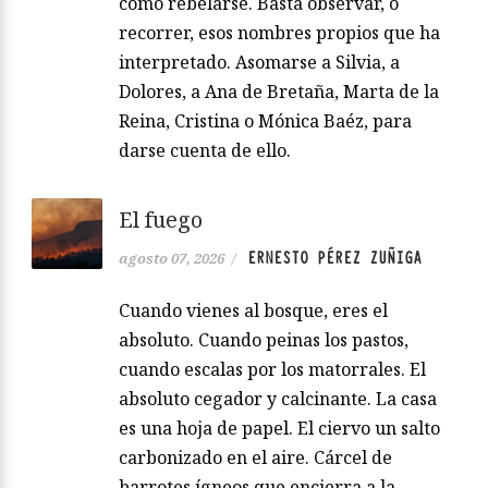
como rebelarse. Basta observar, o
recorrer, esos nombres propios que ha
interpretado. Asomarse a Silvia, a
Dolores, a Ana de Bretaña, Marta de la
Reina, Cristina o Mónica Baéz, para
darse cuenta de ello.
El fuego
ERNESTO PÉREZ ZUÑIGA
agosto 07, 2026
/
Cuando vienes al bosque, eres el
absoluto. Cuando peinas los pastos,
cuando escalas por los matorrales. El
absoluto cegador y calcinante. La casa
es una hoja de papel. El ciervo un salto
carbonizado en el aire. Cárcel de
barrotes ígneos que encierra a la