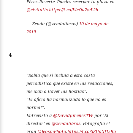
Pérez-Reverte. Puedes reservar tu plaza en
@civitatis
https://t.co/I4cOa7wL2b
— Zenda (@zendalibros)
10 de mayo de
2019
4
“Sabía que si incluía a esta casta
periodística que existe en las redacciones,
me iban a llover las hostias”.
“El oficio ha normalizado lo que no es
normal”.
Entrevisto a
@DavidJimenezTW
por ‘El
director’ en
@zendalibros
. Fotografía el
gran
@JeosmPhoto
.
https://t.co/38UaXJ1sBa