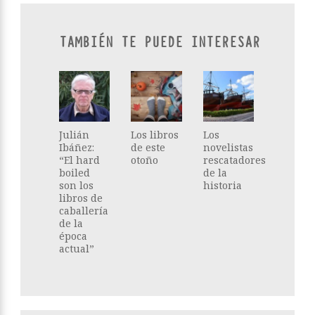
TAMBIÉN TE PUEDE INTERESAR
Julián
Los libros
Los
Ibáñez:
de este
novelistas
“El hard
otoño
rescatadores
boiled
de la
son los
historia
libros de
caballería
de la
época
actual”