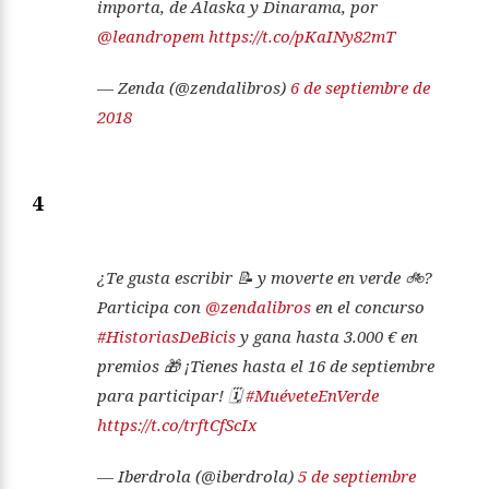
importa, de Alaska y Dinarama, por
@leandropem
https://t.co/pKaINy82mT
— Zenda (@zendalibros)
6 de septiembre de
2018
4
¿Te gusta escribir 📝 y moverte en verde 🚲?
Participa con
@zendalibros
en el concurso
#HistoriasDeBicis
y gana hasta 3.000 € en
premios 🎁 ¡Tienes hasta el 16 de septiembre
para participar! 🗓
#MuéveteEnVerde
https://t.co/trftCfScIx
— Iberdrola (@iberdrola)
5 de septiembre