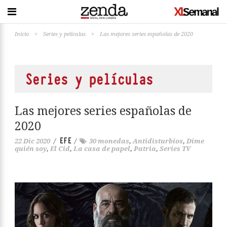
Inicio
>
Series y películas
>
Las mejores series españolas de 2020
Series y películas
Las mejores series españolas de
2020
EFE
22 Dic 2020
/
/
30 monedas
,
Antidisturbios
,
Dime
quién soy
,
El Cid
,
La casa de papel
,
Patria
,
Series TV