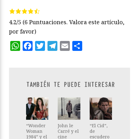
4.2/5
(6 Puntuaciones. Valora este artículo,
por favor)
WhatsApp
Facebook
Twitter
Telegram
Email
Compartir
TAMBIÉN TE PUEDE INTERESAR
“Wonder
John le
“El Cid”,
Woman
Carré y el
de
1984” y el
cine
escudero