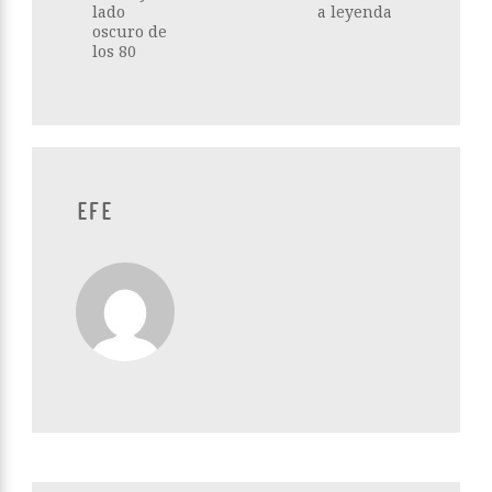
lado
a leyenda
oscuro de
los 80
EFE