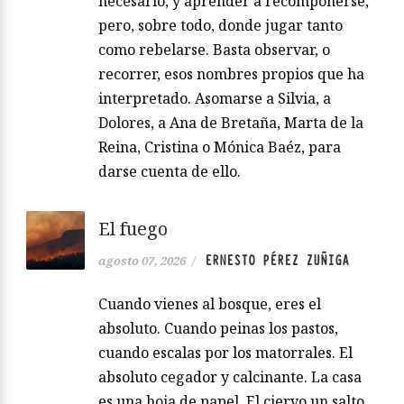
necesario, y aprender a recomponerse,
pero, sobre todo, donde jugar tanto
como rebelarse. Basta observar, o
recorrer, esos nombres propios que ha
interpretado. Asomarse a Silvia, a
Dolores, a Ana de Bretaña, Marta de la
Reina, Cristina o Mónica Baéz, para
darse cuenta de ello.
El fuego
ERNESTO PÉREZ ZUÑIGA
agosto 07, 2026
/
Cuando vienes al bosque, eres el
absoluto. Cuando peinas los pastos,
cuando escalas por los matorrales. El
absoluto cegador y calcinante. La casa
es una hoja de papel. El ciervo un salto