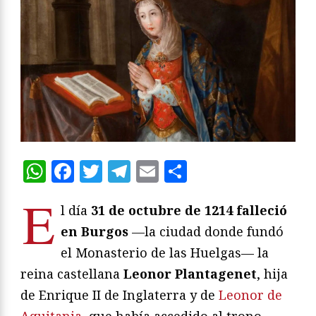
WhatsApp
Facebook
Twitter
Telegram
Email
Compartir
E
l día
31 de octubre de 1214 falleció
en Burgos
—la ciudad donde fundó
el Monasterio de las Huelgas— la
reina castellana
Leonor Plantagenet
, hija
de Enrique II de Inglaterra y de
Leonor de
Aquitania
, que había accedido al trono