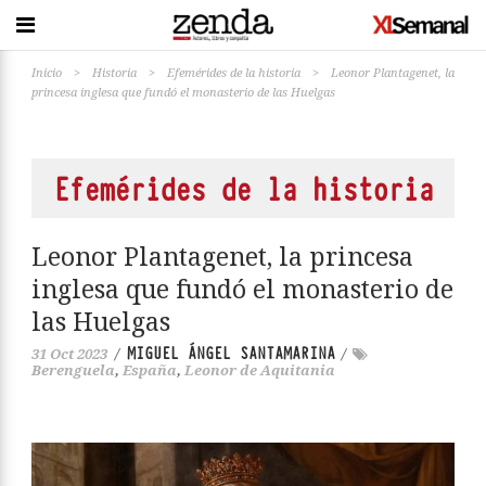
Inicio
>
Historia
>
Efemérides de la historia
>
Leonor Plantagenet, la
princesa inglesa que fundó el monasterio de las Huelgas
Efemérides de la historia
Leonor Plantagenet, la princesa
inglesa que fundó el monasterio de
las Huelgas
MIGUEL ÁNGEL SANTAMARINA
31 Oct 2023
/
/
Berenguela
,
España
,
Leonor de Aquitania