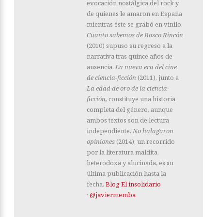
evocación nostálgica del rock y
de quienes le amaron en España
mientras éste se grabó en vinilo.
Cuanto sabemos de Bosco Rincón
(2010) supuso su regreso a la
narrativa tras quince años de
ausencia.
La nueva era del cine
de ciencia-ficción
(2011), junto a
La edad de oro de la ciencia-
ficción,
constituye una historia
completa del género, aunque
ambos textos son de lectura
independiente.
No halagaron
opiniones
(2014), un recorrido
por la literatura maldita,
heterodoxa y alucinada, es su
última publicación hasta la
fecha.
Blog El insolidario
·
@javiermemba