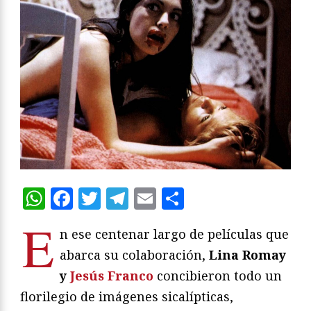
WhatsApp
Facebook
Twitter
Telegram
Email
Compartir
E
n ese centenar largo de películas que
abarca su colaboración,
Lina Romay
y
Jesús Franco
concibieron todo un
florilegio de imágenes sicalípticas,