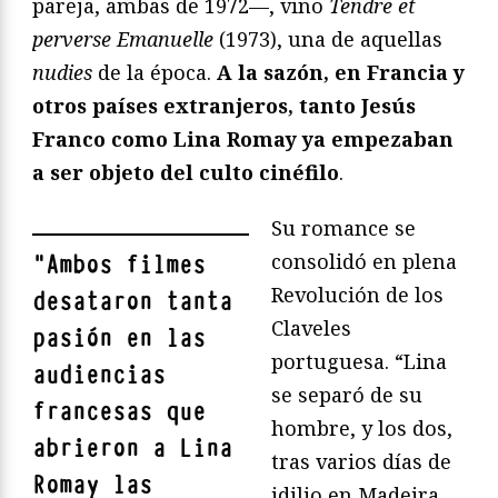
pareja, ambas de 1972—, vino
Tendre et
perverse Emanuelle
(1973), una de aquellas
nudies
de la época.
A la sazón, en Francia y
otros países extranjeros, tanto Jesús
Franco como Lina Romay ya empezaban
a ser objeto del culto cinéfilo
.
Su romance se
consolidó en plena
"
Ambos filmes
Revolución de los
desataron tanta
Claveles
pasión en las
portuguesa. “Lina
audiencias
se separó de su
francesas que
hombre, y los dos,
abrieron a Lina
tras varios días de
Romay las
idilio en Madeira,