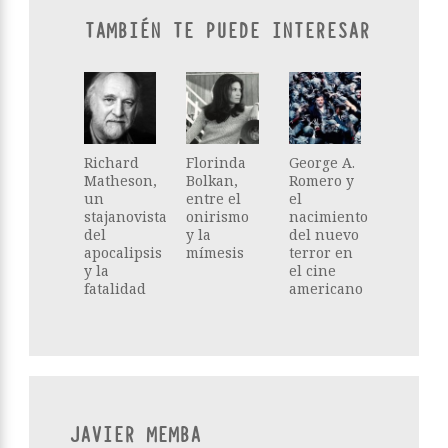
TAMBIÉN TE PUEDE INTERESAR
Richard
Florinda
George A.
Matheson,
Bolkan,
Romero y
un
entre el
el
stajanovista
onirismo
nacimiento
del
y la
del nuevo
apocalipsis
mímesis
terror en
y la
el cine
fatalidad
americano
JAVIER MEMBA