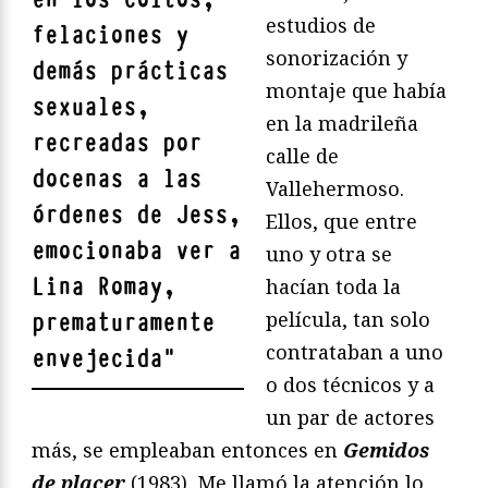
estudios de
felaciones y
sonorización y
demás prácticas
montaje que había
sexuales,
en la madrileña
recreadas por
calle de
docenas a las
Vallehermoso.
órdenes de Jess,
Ellos, que entre
emocionaba ver a
uno y otra se
Lina Romay,
hacían toda la
película, tan solo
prematuramente
contrataban a uno
envejecida
"
o dos técnicos y a
un par de actores
más, se empleaban entonces en
Gemidos
de placer
(1983). Me llamó la atención lo