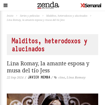
Inicio
>
Series y películas
>
Malditos, heterodoxos y alucinados
>
Lina Romay, la amante esposa y musa del tío Jess
Malditos, heterodoxos y
alucinados
Lina Romay, la amante esposa y
musa del tío Jess
JAVIER MEMBA
22 Sep 2024
/
/
cine
,
Lina Romay