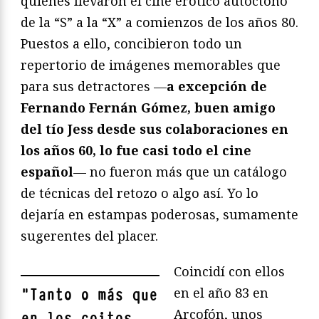
quienes llevaron el cine erótico autóctono
de la “S” a la “X” a comienzos de los años 80.
Puestos a ello, concibieron todo un
repertorio de imágenes memorables que
para sus detractores —
a excepción de
Fernando Fernán Gómez, buen amigo
del tío Jess desde sus colaboraciones en
los años 60, lo fue casi todo el cine
español
— no fueron más que un catálogo
de técnicas del retozo o algo así. Yo lo
dejaría en estampas poderosas, sumamente
sugerentes del placer.
Coincidí con ellos
en el año 83 en
"
Tanto o más que
Arcofón, unos
en los coitos,