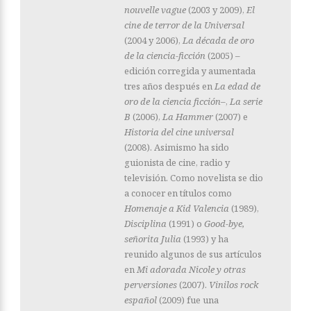
nouvelle vague
(2003 y 2009),
El
cine de terror de la Universal
(2004 y 2006),
La década de oro
de la ciencia-ficción
(2005) –
edición corregida y aumentada
tres años después en
La edad de
oro de la ciencia ficción–
,
La serie
B
(2006),
La Hammer
(2007) e
Historia del cine universal
(2008). Asimismo ha sido
guionista de cine, radio y
televisión. Como novelista se dio
a conocer en títulos como
Homenaje a Kid Valencia
(1989),
Disciplina
(1991) o
Good-bye,
señorita Julia
(1993) y ha
reunido algunos de sus artículos
en
Mi adorada Nicole y otras
perversiones
(2007).
Vinilos rock
español
(2009) fue una