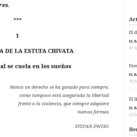
res
.
Art
***
El 
1
EL 
02 A
A DE LA ESTUFA CHIVATA
l se cuela en los sueños
Eso
EL 
30 J
Nunca un derecho se ha ganado para siempre,
como tampoco está asegurada la libertad
El 
frente a la violencia, que siempre adquiere
EL 
nuevas formas
23 J
STEFAN ZWEIG
He