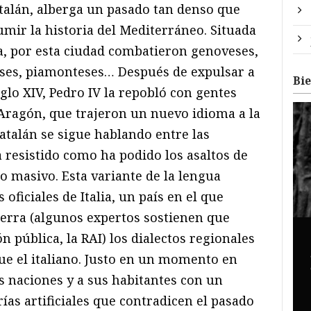
atalán, alberga un pasado tan denso que
umir la historia del Mediterráneo. Situada
a, por esta ciudad combatieron genoveses,
eses, piamonteses… Después de expulsar a
Bi
iglo XIV, Pedro IV la repobló con gentes
Aragón, que trajeron un nuevo idioma a la
 catalán se sigue hablando entre las
 resistido como ha podido los asaltos de
mo masivo. Esta variante de la lengua
 oficiales de Italia, un país en el que
erra (algunos expertos sostienen que
ón pública, la RAI) los dialectos regionales
e el italiano. Justo en un momento en
as naciones y a sus habitantes con un
as artificiales que contradicen el pasado