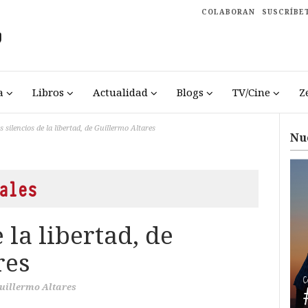
COLABORAN
SUSCRÍBE
a
Libros
Actualidad
Blogs
TV/Cine
Z
s silencios de la libertad, de Guillermo Altares
Nu
ales
 la libertad, de
res
uillermo Altares