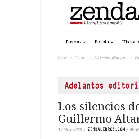
Firmas
Poesía
Histori
Inicio
>
Libros
>
Adelantos editoriales
>
Lo
Adelantos editori
Los silencios de
Guillermo Alta
ZENDALIBROS.COM
10 May 2023
/
/
G