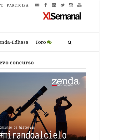
TE
PARTICIPA
enda-Edhasa
Foro
evo concurso