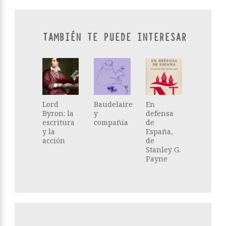
TAMBIÉN TE PUEDE INTERESAR
Lord
Baudelaire
En
Byron: la
y
defensa
escritura
compañía
de
y la
España,
acción
de
Stanley G.
Payne