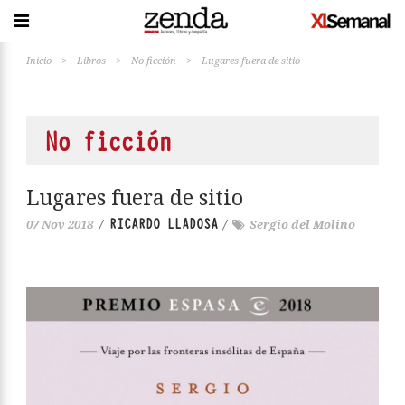
Inicio
>
Libros
>
No ficción
>
Lugares fuera de sitio
No ficción
Lugares fuera de sitio
RICARDO LLADOSA
07 Nov 2018
/
/
Sergio del Molino