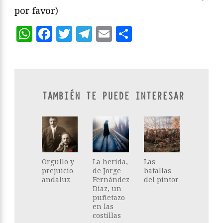
por favor)
WhatsApp
Facebook
Twitter
Telegram
Email
Compartir
TAMBIÉN TE PUEDE INTERESAR
Orgullo y
La herida,
Las
prejuicio
de Jorge
batallas
andaluz
Fernández
del pintor
Díaz, un
puñetazo
en las
costillas