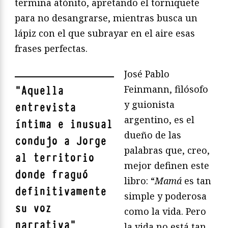
termina atónito, apretando el torniquete
para no desangrarse, mientras busca un
lápiz con el que subrayar en el aire esas
frases perfectas.
José Pablo
Feinmann, filósofo
"
Aquella
y guionista
entrevista
argentino, es el
íntima e inusual
dueño de las
condujo a Jorge
palabras que, creo,
al territorio
mejor definen este
donde fraguó
libro: “
Mamá
es tan
definitivamente
simple y poderosa
su voz
como la vida. Pero
narrativa
"
la vida no está tan