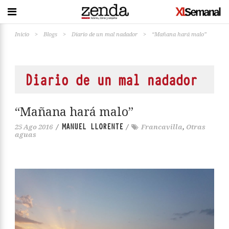
Inicio
>
Blogs
>
Diario de un mal nadador
>
“Mañana hará malo”
Diario de un mal nadador
“Mañana hará malo”
MANUEL LLORENTE
25 Ago 2016
/
/
Francavilla
,
Otras
aguas