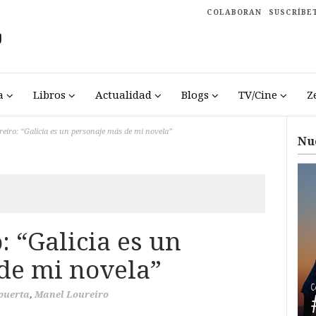
COLABORAN
SUSCRÍBE
a
Libros
Actualidad
Blogs
TV/Cine
Z
eiro: “Galicia es un personaje más de mi novela”
Nu
 “Galicia es un
de mi novela”
puerta
,
Manel Loureiro