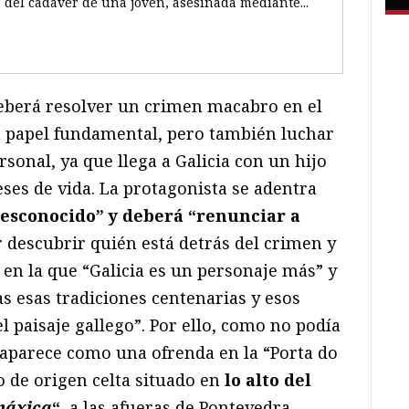
o del cadáver de una joven, asesinada mediante...
eberá resolver un crimen macabro en el
un papel fundamental, pero también luchar
rsonal, ya que llega a Galicia con un hijo
ses de vida. La protagonista se adentra
sconocido” y deberá “renunciar a
 descubrir quién está detrás del crimen y
en la que “Galicia es un personaje más” y
s esas tradiciones centenarias y esos
l paisaje gallego”. Por ello, como no podía
r aparece como una ofrenda en la “Porta do
o de origen celta situado en
lo alto del
máxica
“
, a las afueras de Pontevedra.