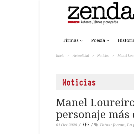
Firmas
Poesía
Histori
Inicio
>
Actualidad
>
Noticias
>
Manel Lour
Noticias
Manel Loureiro:
personaje más 
EFE
01 Oct 2020
/
/
Fotos: Jeosm
,
La 