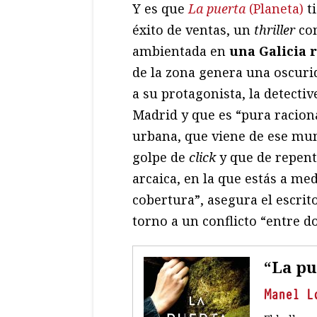
Y es que
La puerta
(Planeta)
ti
éxito de ventas, un
thriller
con
ambientada en
una Galicia 
de la zona genera una oscur
a su protagonista, la detecti
Madrid y que es “pura racion
urbana, que viene de ese mun
golpe de
click
y que de repente
arcaica, en la que estás a med
cobertura”, asegura el escrit
torno a un conflicto “entre d
“La pu
Manel L