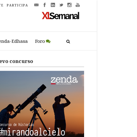
TE
PARTICIPA
enda-Edhasa
Foro
evo concurso