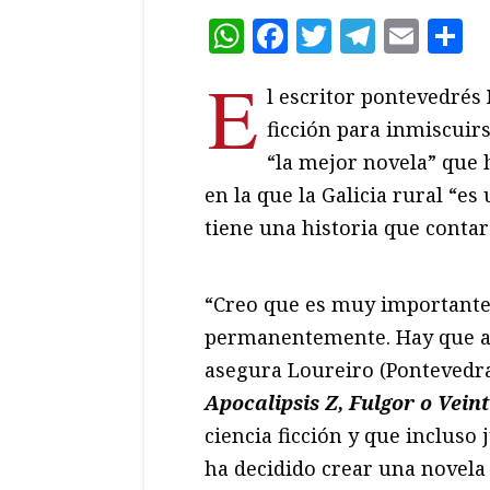
WhatsApp
Facebook
Twitter
Teleg
Ema
C
E
l escritor pontevedrés
ficción para inmiscuir
“la mejor novela” que 
en la que la Galicia rural “e
tiene una historia que contar
“Creo que es muy importante 
permanentemente. Hay que at
asegura Loureiro (Pontevedra
Apocalipsis Z, Fulgor o Vein
ciencia ficción y que inclus
ha decidido crear una novela 