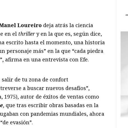
ram
il
ompartir
Manel Loureiro
deja atrás la ciencia
se en el
thriller
y en la que es, según dice,
ha escrito hasta el momento, una historia
s un personaje más” en la que “cada piedra
”, afirma en una entrevista con Efe.
salir de tu zona de confort
reverse a buscar nuevos desafíos”,
, 1975), autor de éxitos de ventas como
te
, que tras escribir obras basadas en la
o jugaban con pandemias mundiales, ahora
“de evasión”.