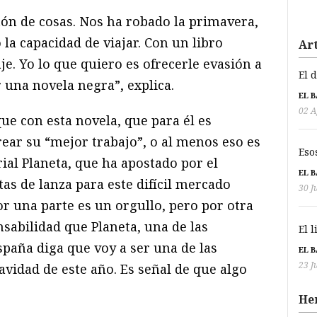
ón de cosas. Nos ha robado la primavera,
 la capacidad de viajar. Con un libro
Art
je. Yo lo que quiero es ofrecerle evasión a
El 
r una novela negra”, explica.
EL 
02 A
ue con esta novela, que para él es
ear su “mejor trabajo”, o al menos eso es
Eso
rial Planeta, que ha apostado por el
EL 
as de lanza para este difícil mercado
30 J
or una parte es un orgullo, pero por otra
sabilidad que Planeta, una de las
El 
spaña diga que voy a ser una de las
EL 
23 J
vidad de este año. Es señal de que algo
He