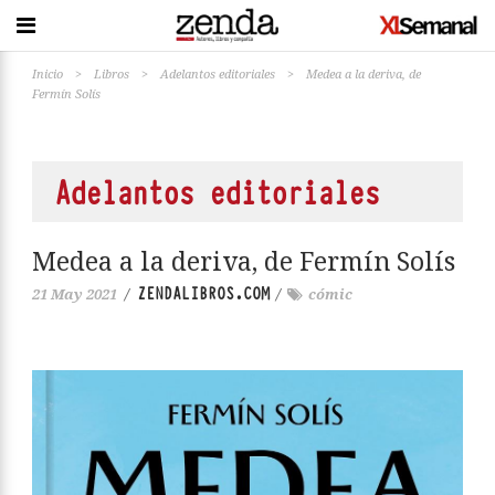
Inicio
>
Libros
>
Adelantos editoriales
>
Medea a la deriva, de
Fermín Solís
Adelantos editoriales
Medea a la deriva, de Fermín Solís
ZENDALIBROS.COM
21 May 2021
/
/
cómic