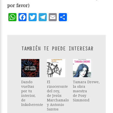
por favor)
WhatsApp
Facebook
Twitter
Telegram
Email
Compartir
TAMBIÉN TE PUEDE INTERESAR
Dando
El
Tamara Drewe,
vueltas
rinoceronte
la obra
por tu
del rey,
maestra
interior,
de Jesús
de Posy
de
Marchamalo
Simmond
Inkoherente
y Antonio
Santos