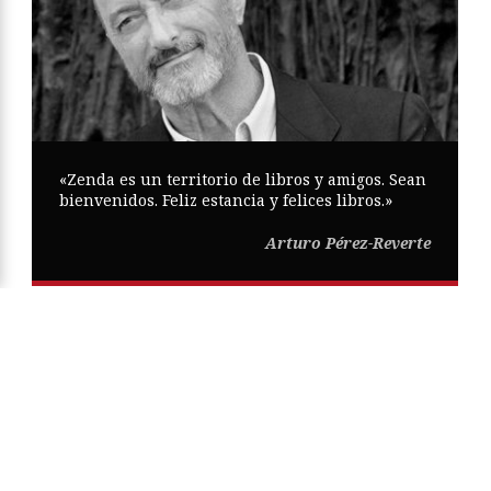
«Zenda es un territorio de libros y amigos. Sean
bienvenidos. Feliz estancia y felices libros.»
Arturo Pérez-Reverte
Copyright © Zenda ·
Aviso Legal
·
Política de Privacidad
·
Política
de Cookies
·
Participa
·
Mapa Web