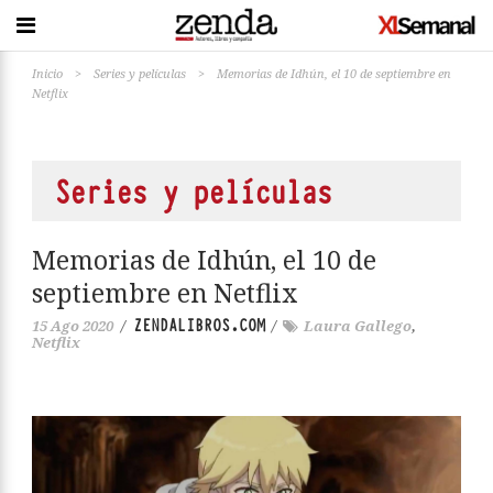
Inicio
>
Series y películas
>
Memorias de Idhún, el 10 de septiembre en
Netflix
Series y películas
Memorias de Idhún, el 10 de
septiembre en Netflix
ZENDALIBROS.COM
15 Ago 2020
/
/
Laura Gallego
,
Netflix